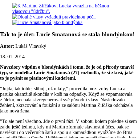
Tak to je úlet: Lucie Smatanová se stala blondýnkou!
Autor:
Lukáš Vltavský
18. 01. 2014
Navzdory vtipům o blondýnkách i tomu, že je od přírody tmavší
typ, se modelka Lucie Smatanová (27) rozhodla, že si zkusí, jaké
to je pyšnit se platinovými kadeřemi.
"Jujda, tak tohle, slibuji, už nikdy," procedila mezi zuby Lucka a
paruka okamžitě skončila v koši na odpadky. Když se vzpamatovala
z úleku, nechala si zregenerovat své původní vlasy. Následovalo
žehlení, zkracování a foukání a ze salónu Martina Zifčáka odcházela
jako nová žena.
"To ale není všechno. Jde o první fázi. V sobotu kolem poledne si sem
zajdu ještě jednou, kdy mi Martin zformuje slavnostní účes, pak se
navléknu do večerních šatů a spolu s kamarádkou vyrážíme do Brna
na zdejší Ples v Opeře. Uděláme si takovou menší dámskou jízdu, bez