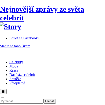
Nejnovější zprávy ze světa
celebrit
Sdílet na Facebooku
Staňte se fanouškem
Celebrity
Móda
Krása
Databáze celebrit
Soutěže
Předplatné
☰