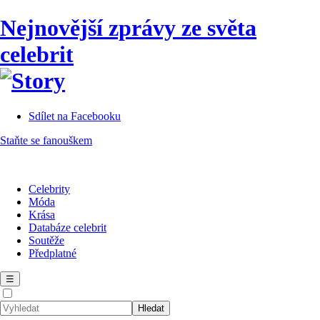
Nejnovější zprávy ze světa
celebrit
Sdílet na Facebooku
Staňte se fanouškem
Celebrity
Móda
Krása
Databáze celebrit
Soutěže
Předplatné
☰