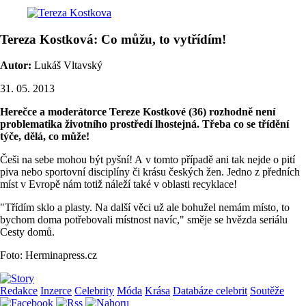
Tereza Kostková: Co můžu, to vytřídím!
Autor:
Lukáš Vltavský
31. 05. 2013
Herečce a moderátorce Tereze Kostkové (36) rozhodně není
problematika životního prostředí lhostejná. Třeba co se třídění
týče, dělá, co může!
Češi na sebe mohou být pyšní! A v tomto případě ani tak nejde o pití
piva nebo sportovní disciplíny či krásu českých žen. Jedno z předních
míst v Evropě nám totiž náleží také v oblasti recyklace!
"Třídím sklo a plasty. Na další věci už ale bohužel nemám místo, to
bychom doma potřebovali místnost navíc," směje se hvězda seriálu
Cesty domů.
Foto: Herminapress.cz
Redakce
Inzerce
Celebrity
Móda
Krása
Databáze celebrit
Soutěže