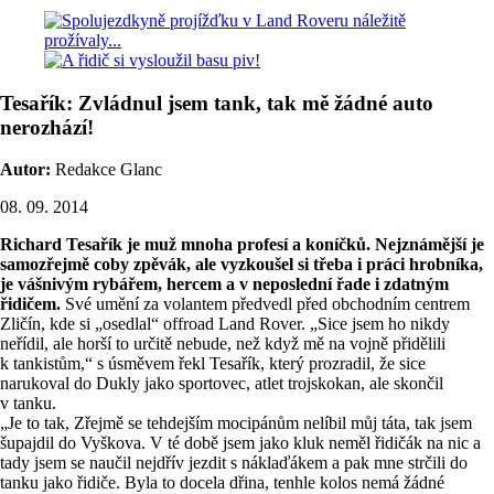
Tesařík: Zvládnul jsem tank, tak mě žádné auto
nerozhází!
Autor:
Redakce Glanc
08. 09. 2014
Richard Tesařík je muž mnoha profesí a koníčků. Nejznámější je
samozřejmě coby zpěvák, ale vyzkoušel si třeba i práci hrobníka,
je vášnivým rybářem, hercem a v neposlední řade i zdatným
řidičem.
Své umění za volantem předvedl před obchodním centrem
Zličín, kde si „osedlal“ offroad Land Rover. „Sice jsem ho nikdy
neřídil, ale horší to určitě nebude, než když mě na vojně přidělili
k tankistům,“ s úsměvem řekl Tesařík, který prozradil, že sice
narukoval do Dukly jako sportovec, atlet trojskokan, ale skončil
v tanku.
„Je to tak, Zřejmě se tehdejším mocipánům nelíbil můj táta, tak jsem
šupajdil do Vyškova. V té době jsem jako kluk neměl řidičák na nic a
tady jsem se naučil nejdřív jezdit s náklaďákem a pak mne strčili do
tanku jako řidiče. Byla to docela dřina, tenhle kolos nemá žádné