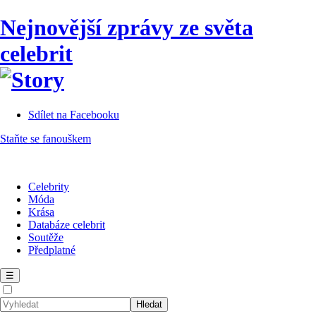
Nejnovější zprávy ze světa
celebrit
Sdílet na Facebooku
Staňte se fanouškem
Celebrity
Móda
Krása
Databáze celebrit
Soutěže
Předplatné
☰