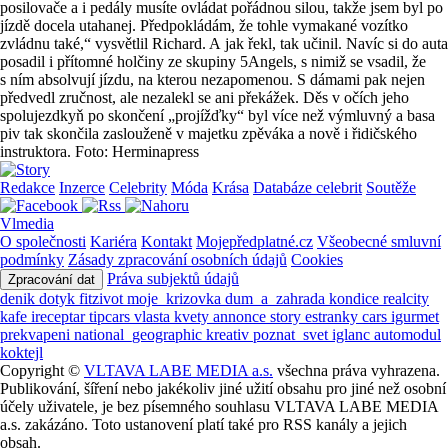
posilovače a i pedály musíte ovládat pořádnou silou, takže jsem byl po
jízdě docela utahanej. Předpokládám, že tohle vymakané vozítko
zvládnu také,“ vysvětlil Richard. A jak řekl, tak učinil. Navíc si do auta
posadil i přítomné holčiny ze skupiny 5Angels, s nimiž se vsadil, že
s ním absolvují jízdu, na kterou nezapomenou. S dámami pak nejen
předvedl zručnost, ale nezalekl se ani překážek. Děs v očích jeho
spolujezdkyň po skončení „projížďky“ byl více než výmluvný a basa
piv tak skončila zaslouženě v majetku zpěváka a nově i řidičského
instruktora. Foto: Herminapress
Redakce
Inzerce
Celebrity
Móda
Krása
Databáze celebrit
Soutěže
Vlmedia
O společnosti
Kariéra
Kontakt
Mojepředplatné.cz
Všeobecné smluvní
podmínky
Zásady zpracování osobních údajů
Cookies
Práva subjektů údajů
Zpracování dat
denik
dotyk
fitzivot
moje_krizovka
dum_a_zahrada
kondice
realcity
kafe
ireceptar
tipcars
vlasta
kvety
annonce
story
estranky
cars
igurmet
prekvapeni
national_geographic
kreativ
poznat_svet
iglanc
automodul
koktejl
Copyright ©
VLTAVA LABE MEDIA a.s.
všechna práva vyhrazena.
Publikování, šíření nebo jakékoliv jiné užití obsahu pro jiné než osobní
účely uživatele, je bez písemného souhlasu VLTAVA LABE MEDIA
a.s. zakázáno. Toto ustanovení platí také pro RSS kanály a jejich
obsah.