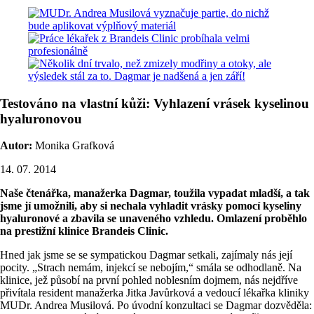
Testováno na vlastní kůži: Vyhlazení vrásek kyselinou
hyaluronovou
Autor:
Monika Grafková
14. 07. 2014
Naše čtenářka, manažerka Dagmar, toužila vypadat mladší, a tak
jsme jí umožnili, aby si nechala vyhladit vrásky pomocí kyseliny
hyaluronové a zbavila se unaveného vzhledu. Omlazení proběhlo
na prestižní klinice Brandeis Clinic.
Hned jak jsme se se sympatickou Dagmar setkali, zajímaly nás její
pocity. „Strach nemám, injekcí se nebojím,“ smála se odhodlaně. Na
klinice, jež působí na první pohled noblesním dojmem, nás nejdříve
přivítala resident manažerka Jitka Javůrková a vedoucí lékařka kliniky
MUDr. Andrea Musilová. Po úvodní konzultaci se Dagmar dozvěděla: