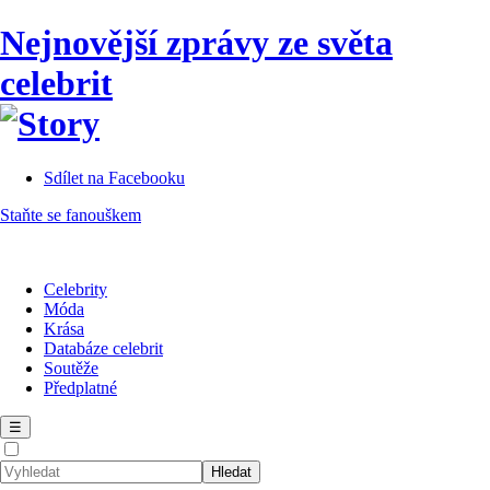
Nejnovější zprávy ze světa
celebrit
Sdílet na Facebooku
Staňte se fanouškem
Celebrity
Móda
Krása
Databáze celebrit
Soutěže
Předplatné
☰