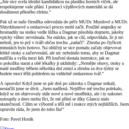
„Jste sice zcela ideální kandidátkou na plastiku horních víček, ale
respektujeme vaše přání. I pomocí výplňových materiálů se dá
dosáhnout pěkného efektu.“
Pak už se naše čtenářka odevzdala do péče MUDr. Musilové a MUDr.
Shtyrkhunové a omlazovací proces mohl začít. Použité ampulky se
hromadily na stolku vedle lůžka a Dagmar působila dojmem, jakoby
vpichy vůbec nevnímala. Na otázku, jak se cítí, odpovídala, že ji nic
nebolí, jen to prý v tváři občas trochu „zatlačí“. Zhruba po čtyřiceti
minutách bylo hotovo. Na obličeji se sice pomalu začaly objevovat
lehké otoky a začervenání, ale nic nebránilo tomu, aby se Dagmar
nalíčila a vyšla mezi lidi. Při loučení dostala instrukce, jak se
o pokožku starat a obě lékařky ji uklidnily: „Nemějte obavy, otoky a
malé modřiny během několika dní zmizí a zhruba za dva týdny se
budete moct těšit pohledem na viditelně omlazenou tvář.“
A opravdu! Když jsme se pár dnů po zákroku s Dagmar setkali,
nestačili jsme se divit. „Jsem nadšená. Nejdříve mě trochu polekalo,
když se mi objevovaly stále nové a nové modřinky, ale i ty nakonec
ustoupily a dnes mohu říct, že mé přání se díky Glancu stalo
skutečností. Cítím se výborně a těší mě i reakce mých nejbližších. Jsem
opravdu ráda, že jsem do toho šla!“
Foto: Pavel Horák