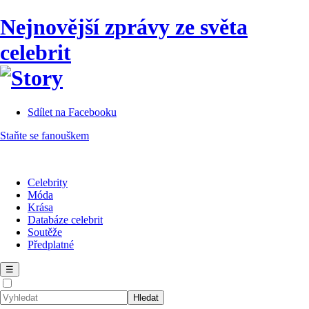
Nejnovější zprávy ze světa
celebrit
Sdílet na Facebooku
Staňte se fanouškem
Celebrity
Móda
Krása
Databáze celebrit
Soutěže
Předplatné
☰