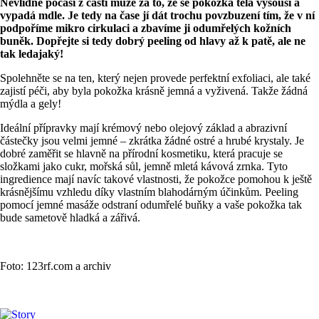
Nevlídné počasí z části může za to, že se pokožka těla vysouší a
vypadá mdle. Je tedy na čase jí dát trochu povzbuzení tím, že v ní
podpoříme mikro cirkulaci a zbavíme ji odumřelých kožních
buněk. Dopřejte si tedy dobrý peeling od hlavy až k patě, ale ne
tak ledajaký!
Spolehněte se na ten, který nejen provede perfektní exfoliaci, ale také
zajistí péči, aby byla pokožka krásně jemná a vyživená. Takže žádná
mýdla a gely!
Ideální přípravky mají krémový nebo olejový základ a abrazivní
částečky jsou velmi jemné – zkrátka žádné ostré a hrubé krystaly. Je
dobré zaměřit se hlavně na přírodní kosmetiku, která pracuje se
složkami jako cukr, mořská sůl, jemně mletá kávová zrnka. Tyto
ingredience mají navíc takové vlastnosti, že pokožce pomohou k ještě
krásnějšímu vzhledu díky vlastním blahodárným účinkům. Peeling
pomocí jemné masáže odstraní odumřelé buňky a vaše pokožka tak
bude sametově hladká a zářivá.
Foto: 123rf.com a archiv