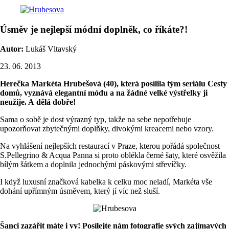
Úsměv je nejlepší módní doplněk, co říkáte?!
Autor:
Lukáš Vltavský
23. 06. 2013
Herečka Markéta Hrubešová (40), která posílila tým seriálu Cesty
domů, vyznává elegantní módu a na žádné velké výstřelky ji
neužije. A dělá dobře!
Sama o sobě je dost výrazný typ, takže na sebe nepotřebuje
upozorňovat zbytečnými doplňky, divokými kreacemi nebo vzory.
Na vyhlášení nejlepších restaurací v Praze, kterou pořádá společnost
S.Pellegrino & Acqua Panna si proto oblékla černé šaty, které osvěžila
bílým šátkem a doplnila jednochými páskovými střevíčky.
I když luxusní značková kabelka k celku moc neladí, Markéta vše
dohání upřímným úsměvem, který jí víc než sluší.
Šanci zazářit máte i vy! Posílejte nám fotografie svých zajímavých