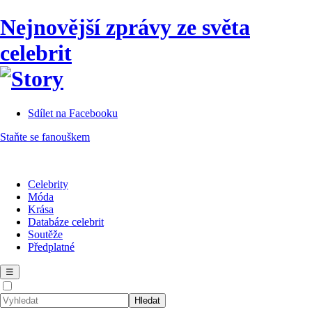
Nejnovější zprávy ze světa
celebrit
Sdílet na Facebooku
Staňte se fanouškem
Celebrity
Móda
Krása
Databáze celebrit
Soutěže
Předplatné
☰