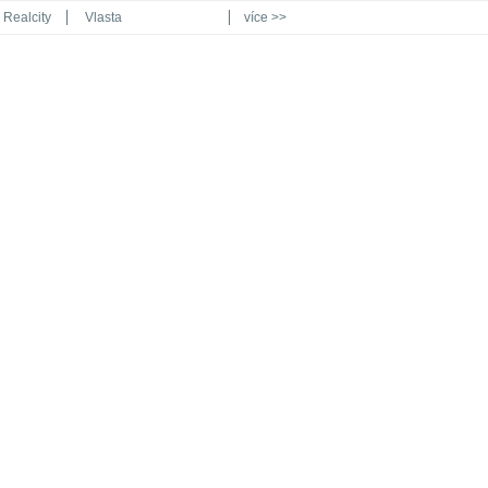
Realcity
Vlasta
více >>
Automodul.cz
Poznat svět