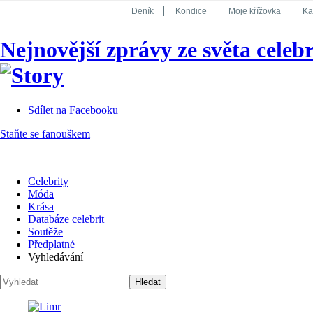
Deník
Kondice
Moje křížovka
Ka
National Geographic
Dotyk
Story
Nejnovější zprávy ze světa celebr
Koktejl
Sdílet na Facebooku
Staňte se fanouškem
Celebrity
Móda
Krása
Databáze celebrit
Soutěže
Předplatné
Vyhledávání