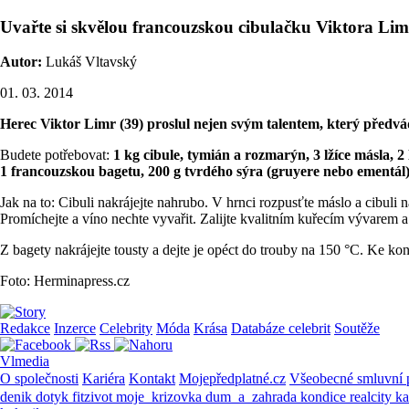
Uvařte si skvělou francouzskou cibulačku Viktora Lim
Autor:
Lukáš Vltavský
01. 03. 2014
Herec Viktor Limr (39) proslul nejen svým talentem, který předvád
Budete potřebovat:
1 kg cibule, tymián a rozmarýn, 3 lžíce másla, 2
1 francouzskou bagetu, 200 g tvrdého sýra (gruyere nebo ementál
Jak na to: Cibuli nakrájejte nahrubo. V hrnci rozpusťte máslo a cibuli n
Promíchejte a víno nechte vyvařit. Zalijte kvalitním kuřecím vývarem a
Z bagety nakrájejte tousty a dejte je opéct do trouby na 150 °C. Ke ko
Foto: Herminapress.cz
Redakce
Inzerce
Celebrity
Móda
Krása
Databáze celebrit
Soutěže
Vlmedia
O společnosti
Kariéra
Kontakt
Mojepředplatné.cz
Všeobecné smluvní
denik
dotyk
fitzivot
moje_krizovka
dum_a_zahrada
kondice
realcity
k