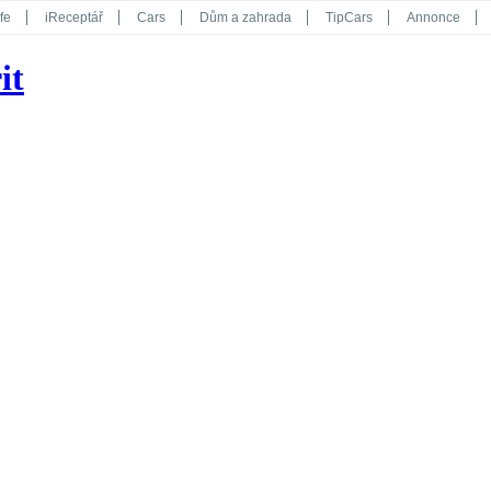
fe
iReceptář
Cars
Dům a zahrada
TipCars
Annonce
Květy
Překvapení
iGurmet
eStránky
Kreativ
iGlanc
it