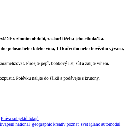
láště v zimním období, zaslouží třeba jeho cibulačka.
itního polosuchého bílého vína, 1 l kuřecího nebo hovězího vývaru,
ramelizovat. Přidejte pepř, bobkový list, sůl a zalijte vínem.
zpustit. Polévku nalijte do šálků a podávejte s krutony.
Práva subjektů údajů
ekvapeni
national_geographic
kreativ
poznat_svet
iglanc
automodul