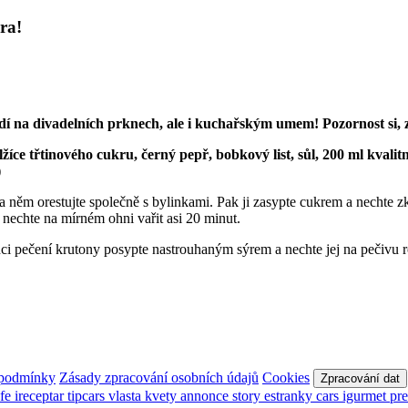
ra!
í na divadelních prknech, ale i kuchařským umem! Pozornost si, zv
 lžíce třtinového cukru, černý pepř, bobkový list, sůl, 200 ml kval
)
a něm orestujte společně s bylinkami. Pak ji zasypte cukrem a nechte zka
 nechte na mírném ohni vařit asi 20 minut.
nci pečení krutony posypte nastrouhaným sýrem a nechte jej na pečivu ro
 podmínky
Zásady zpracování osobních údajů
Cookies
Zpracování dat
afe
ireceptar
tipcars
vlasta
kvety
annonce
story
estranky
cars
igurmet
pr