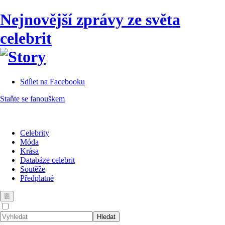
Nejnovější zprávy ze světa
celebrit
Sdílet na Facebooku
Staňte se fanouškem
Celebrity
Móda
Krása
Databáze celebrit
Soutěže
Předplatné
☰