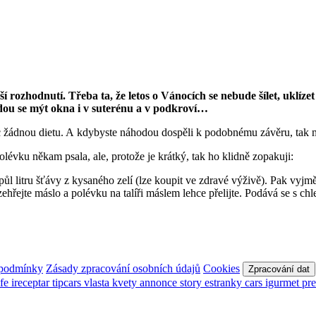
ší rozhodnutí. Třeba ta, že letos o Vánocích se nebude šílet, uklí
dou se mýt okna i v suterénu a v podkroví…
ec žádnou dietu. A kdybyste náhodou dospěli k podobnému závěru, tak m
évku někam psala, ale, protože je krátký, tak ho klidně zopakuji:
půl litru šťávy z kysaného zelí (lze koupit ve zdravé výživě). Pak vyjm
rozehřejte máslo a polévku na talíři máslem lehce přelijte. Podává se s
 podmínky
Zásady zpracování osobních údajů
Cookies
Zpracování dat
afe
ireceptar
tipcars
vlasta
kvety
annonce
story
estranky
cars
igurmet
pr