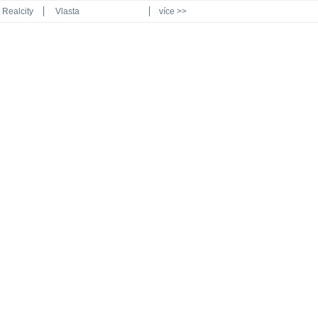
Realcity
Vlasta
více >>
Automodul.cz
Poznat svět