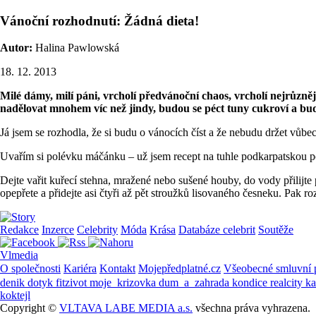
Vánoční rozhodnutí: Žádná dieta!
Autor:
Halina Pawlowská
18. 12. 2013
Milé dámy, milí páni, vrcholí předvánoční chaos, vrcholí nejrůzněj
nadělovat mnohem víc než jindy, budou se péct tuny cukroví a bu
Já jsem se rozhodla, že si budu o vánocích číst a že nebudu držet vůb
Uvařím si polévku máčánku – už jsem recept na tuhle podkarpatskou pol
Dejte vařit kuřecí stehna, mražené nebo sušené houby, do vody přilijte 
opepřete a přidejte asi čtyři až pět stroužků lisovaného česneku. Pak 
Redakce
Inzerce
Celebrity
Móda
Krása
Databáze celebrit
Soutěže
Vlmedia
O společnosti
Kariéra
Kontakt
Mojepředplatné.cz
Všeobecné smluvní
denik
dotyk
fitzivot
moje_krizovka
dum_a_zahrada
kondice
realcity
k
koktejl
Copyright ©
VLTAVA LABE MEDIA a.s.
všechna práva vyhrazena.