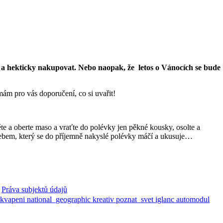
zet a hekticky nakupovat. Nebo naopak, že letos o Vánocích se bude
ám pro vás doporučení, co si uvařit!
ěte a oberte maso a vraťte do polévky jen pěkné kousky, osolte a
 chlebem, který se do příjemně nakyslé polévky máčí a ukusuje…
Práva subjektů údajů
ekvapeni
national_geographic
kreativ
poznat_svet
iglanc
automodul