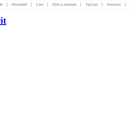
fe
iReceptář
Cars
Dům a zahrada
TipCars
Annonce
Květy
Překvapení
iGurmet
eStránky
Kreativ
iGlanc
it