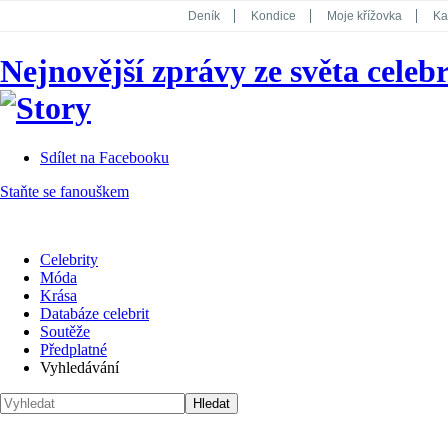
Deník
Kondice
Moje křížovka
Ka
National Geographic
Dotyk
Story
Nejnovější zprávy ze světa celebr
Koktejl
Sdílet na Facebooku
Staňte se fanouškem
Celebrity
Móda
Krása
Databáze celebrit
Soutěže
Předplatné
Vyhledávání