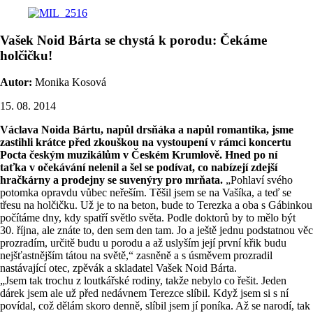
Vašek Noid Bárta se chystá k porodu: Čekáme
holčičku!
Autor:
Monika Kosová
15. 08. 2014
Václava Noida Bártu, napůl drsňáka a napůl romantika, jsme
zastihli krátce před zkouškou na vystoupení v rámci koncertu
Pocta českým muzikálům v Českém Krumlově. Hned po ní
taťka v očekávání nelenil a šel se podívat, co nabízejí zdejší
hračkárny a prodejny se suvenýry pro mrňata.
„Pohlaví svého
potomka opravdu vůbec neřeším. Těšil jsem se na Vašíka, a teď se
třesu na holčičku. Už je to na beton, bude to Terezka a oba s Gábinkou
počítáme dny, kdy spatří světlo světa. Podle doktorů by to mělo být
30. října, ale znáte to, den sem den tam. Jo a ještě jednu podstatnou věc
prozradím, určitě budu u porodu a až uslyším její první křik budu
nejšťastnějším tátou na světě,“ zasněně a s úsměvem prozradil
nastávající otec, zpěvák a skladatel Vašek Noid Bárta.
„Jsem tak trochu z loutkářské rodiny, takže nebylo co řešit. Jeden
dárek jsem ale už před nedávnem Terezce slíbil. Když jsem si s ní
povídal, což dělám skoro denně, slíbil jsem jí poníka. Až se narodí, tak