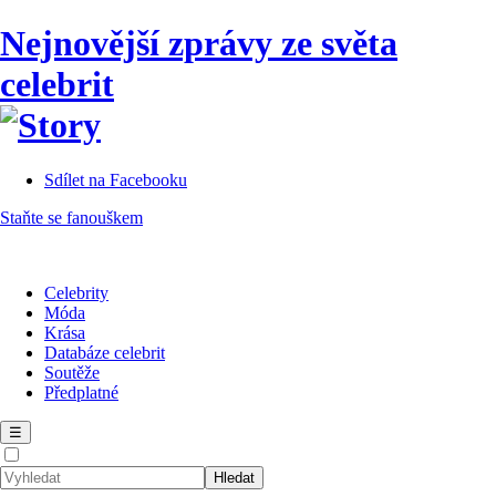
Nejnovější zprávy ze světa
celebrit
Sdílet na Facebooku
Staňte se fanouškem
Celebrity
Móda
Krása
Databáze celebrit
Soutěže
Předplatné
☰