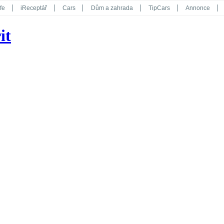
fe
iReceptář
Cars
Dům a zahrada
TipCars
Annonce
Květy
Překvapení
iGurmet
eStránky
Kreativ
iGlanc
it