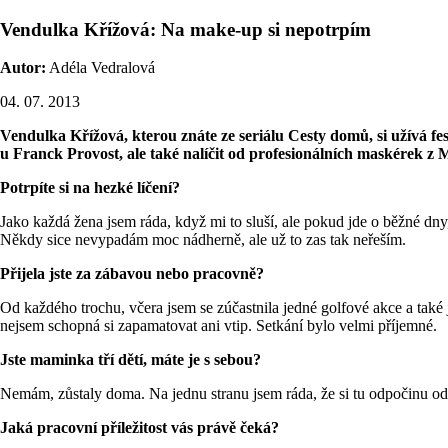
Vendulka Křížová: Na make-up si nepotrpím
Autor:
Adéla Vedralová
04. 07. 2013
Vendulka Křížová, kterou znáte ze seriálu Cesty domů, si užívá fes
u Franck Provost, ale také nalíčit od profesionálních maskérek z 
Potrpíte si na hezké líčení?
Jako každá žena jsem ráda, když mi to sluší, ale pokud jde o běžné dny,
Někdy sice nevypadám moc nádherně, ale už to zas tak neřeším.
Přijela jste za zábavou nebo pracovně?
Od každého trochu, včera jsem se zúčastnila jedné golfové akce a také 
nejsem schopná si zapamatovat ani vtip. Setkání bylo velmi příjemné.
Jste maminka tří dětí, máte je s sebou?
Nemám, zůstaly doma. Na jednu stranu jsem ráda, že si tu odpočinu od 
Jaká pracovní příležitost vás právě čeká?