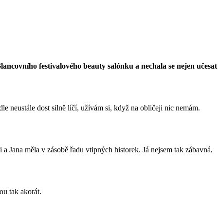
 Glancovního festivalového beauty salónku a nechala se nejen učesat
e neustále dost silně líčí, užívám si, když na obličeji nic nemám.
i a Jana měla v zásobě řadu vtipných historek. Já nejsem tak zábavná,
ou tak akorát.