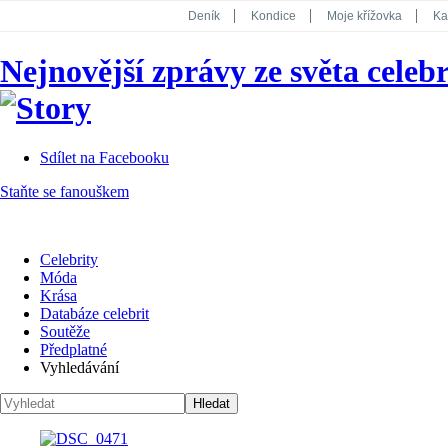
Deník
Kondice
Moje křížovka
Ka
National Geographic
Dotyk
Story
Nejnovější zprávy ze světa celebr
Koktejl
Sdílet na Facebooku
Staňte se fanouškem
Celebrity
Móda
Krása
Databáze celebrit
Soutěže
Předplatné
Vyhledávání