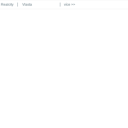
Realcity
Vlasta
více >>
Automodul.cz
Poznat svět