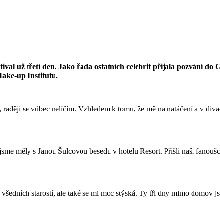
tival už třetí den. Jako řada ostatních celebrit přijala pozvání do
Make-up Institutu.
 raději se vůbec nelíčím. Vzhledem k tomu, že mě na natáčení a v divadl
jsme měly s Janou Šulcovou besedu v hotelu Resort. Přišli naši fanoušc
všedních starostí, ale také se mi moc stýská. Ty tři dny mimo domov js