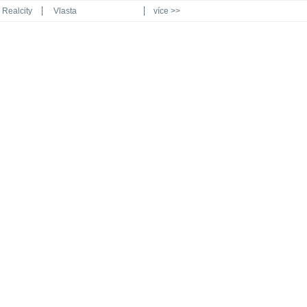
Realcity
Vlasta
více >>
Automodul.cz
Poznat svět