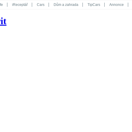
fe
iReceptář
Cars
Dům a zahrada
TipCars
Annonce
Květy
Překvapení
iGurmet
eStránky
Kreativ
iGlanc
it