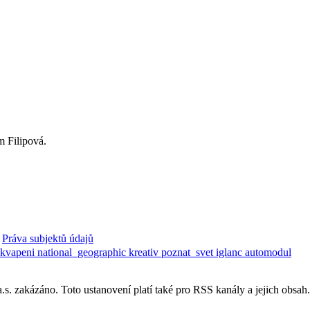
m Filipová.
Práva subjektů údajů
ekvapeni
national_geographic
kreativ
poznat_svet
iglanc
automodul
. zakázáno. Toto ustanovení platí také pro RSS kanály a jejich obsah.