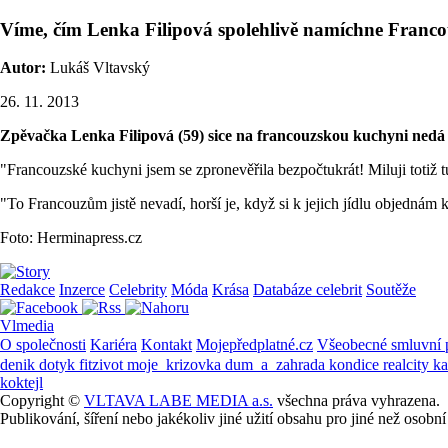
Víme, čím Lenka Filipová spolehlivě namíchne Franco
Autor:
Lukáš Vltavský
26. 11. 2013
Zpěvačka Lenka Filipová (59) sice na francouzskou kuchyni nedá d
"Francouzské kuchyni jsem se zpronevěřila bezpočtukrát! Miluji totiž 
"To Francouzům jistě nevadí, horší je, když si k jejich jídlu objednám 
Foto: Herminapress.cz
Redakce
Inzerce
Celebrity
Móda
Krása
Databáze celebrit
Soutěže
Vlmedia
O společnosti
Kariéra
Kontakt
Mojepředplatné.cz
Všeobecné smluvní
denik
dotyk
fitzivot
moje_krizovka
dum_a_zahrada
kondice
realcity
k
koktejl
Copyright ©
VLTAVA LABE MEDIA a.s.
všechna práva vyhrazena.
Publikování, šíření nebo jakékoliv jiné užití obsahu pro jiné než os