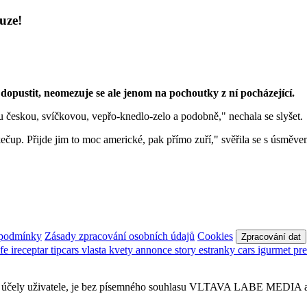
uze!
opustit, neomezuje se ale jenom na pochoutky z ní pocházející.
tu českou, svíčkovou, vepřo-knedlo-zelo a podobně," nechala se slyšet.
kečup. Přijde jim to moc americké, pak přímo zuří," svěřila se s úsměve
 podmínky
Zásady zpracování osobních údajů
Cookies
Zpracování dat
afe
ireceptar
tipcars
vlasta
kvety
annonce
story
estranky
cars
igurmet
pr
obní účely uživatele, je bez písemného souhlasu VLTAVA LABE MEDIA a.s