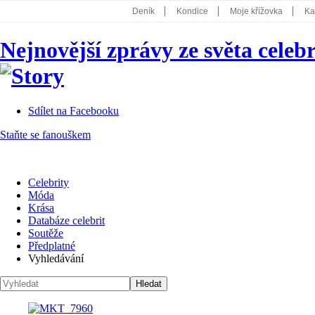
Deník
Kondice
Moje křížovka
Ka
National Geographic
Dotyk
Story
Nejnovější zprávy ze světa celebr
Koktejl
Sdílet na Facebooku
Staňte se fanouškem
Celebrity
Móda
Krása
Databáze celebrit
Soutěže
Předplatné
Vyhledávání