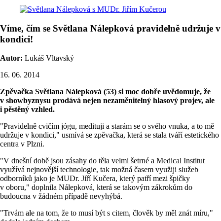
Víme, čím se Světlana Nálepková pravidelně udržuje v
kondici!
Autor:
Lukáš Vltavský
16. 06. 2014
Zpěvačka Světlana Nálepková (53) si moc dobře uvědomuje, že
v showbyznysu prodává nejen nezaměnitelný hlasový projev, ale
i pěstěný vzhled.
"Pravidelně cvičím jógu, medituji a starám se o svého vnuka, a to mě
udržuje v kondici," usmívá se zpěvačka, která se stala tváří estetického
centra v Plzni.
"V dnešní době jsou zásahy do těla velmi šetrné a Medical Institut
využívá nejnovější technologie, tak možná časem využiji služeb
odborníků jako je MUDr. Jiří Kučera, který patří mezi špičky
v oboru," doplnila Nálepková, která se takovým zákrokům do
budoucna v žádném případě nevyhýbá.
"Trvám ale na tom, že to musí být s citem, člověk by měl znát míru,"