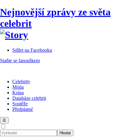
Nejnovější zprávy ze světa
celebrit
Sdílet na Facebooku
Staňte se fanouškem
Celebrity
Móda
Krása
Databáze celebrit
Soutěže
Předplatné
☰