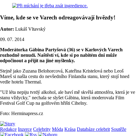
Víme, kde se ve Varech odreagovávají hvězdy!
Autor:
Lukáš Vltavský
09. 07. 2014
Moderátorka Gábina Partyšová (36) se v Karlových Varech
rozhodně nenudí. Naštěstí ví, kde si po nabitém dni může
odpočinout a přijít na jiné myšlenky.
Stejně jako Zuzana Belohorcová, Kateřina Kristelová nebo Leoš
Mareš si našla cestu do nevšedního Finlandia stanu, který stojí hned
vedle hotelu Thermal.
"Už léta nepiju tvrdý alkohol, ale baví mě skvělá atmosféra, která je ve
stanu vždycky," nechala se slyšet Gábina, která moderovala Film
Festival Golf Cup na golfovém hřišti Cihelny.
Foto: Herminapress.cz
Redakce
Inzerce
Celebrity
Móda
Krása
Databáze celebrit
Soutěže