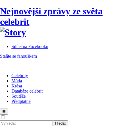
Nejnovější zprávy ze světa
celebrit
Sdílet na Facebooku
Staňte se fanouškem
Celebrity
Móda
Krása
Databáze celebrit
Soutěže
Předplatné
☰