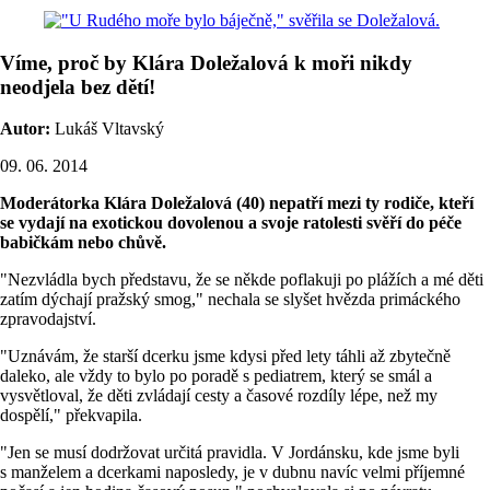
Víme, proč by Klára Doležalová k moři nikdy
neodjela bez dětí!
Autor:
Lukáš Vltavský
09. 06. 2014
Moderátorka Klára Doležalová (40) nepatří mezi ty rodiče, kteří
se vydají na exotickou dovolenou a svoje ratolesti svěří do péče
babičkám nebo chůvě.
"Nezvládla bych představu, že se někde poflakuji po plážích a mé děti
zatím dýchají pražský smog," nechala se slyšet hvězda primáckého
zpravodajství.
"Uznávám, že starší dcerku jsme kdysi před lety táhli až zbytečně
daleko, ale vždy to bylo po poradě s pediatrem, který se smál a
vysvětloval, že děti zvládají cesty a časové rozdíly lépe, než my
dospělí," překvapila.
"Jen se musí dodržovat určitá pravidla. V Jordánsku, kde jsme byli
s manželem a dcerkami naposledy, je v dubnu navíc velmi příjemné