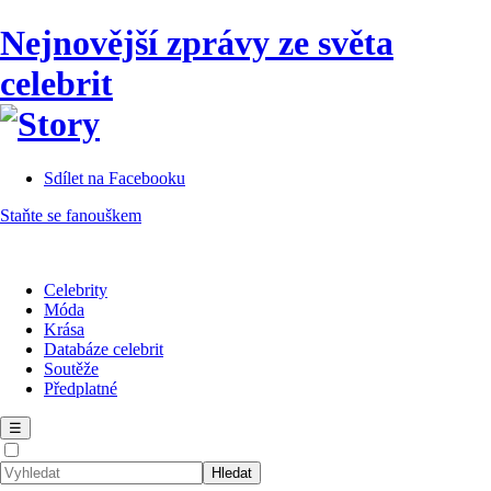
Nejnovější zprávy ze světa
celebrit
Sdílet na Facebooku
Staňte se fanouškem
Celebrity
Móda
Krása
Databáze celebrit
Soutěže
Předplatné
☰