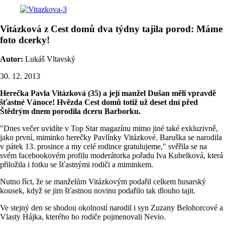
Vitázková z Cest domů dva týdny tajila porod: Máme
foto dcerky!
Autor:
Lukáš Vltavský
30. 12. 2013
Herečka Pavla Vitázková (35) a její manžel Dušan měli vpravdě
šťastné Vánoce! Hvězda Cest domů totiž už deset dní před
Štědrým dnem porodila dceru Barborku.
"Dnes večer uvidíte v Top Star magazínu mimo jiné také exkluzivně,
jako první, miminko herečky Pavlínky Vitázkové. Baruška se narodila
v pátek 13. prosince a my celé rodince gratulujeme," svěřila se na
svém facebookovém profilu moderátorka pořadu Iva Kubelková, která
přiložila i fotku se šťastnými rodiči a miminkem.
Nutno říct, že se manželům Vitázkovým podařil celkem husarský
kousek, když se jim šťastnou novinu podařilo tak dlouho tajit.
Ve stejný den se shodou okolností narodil i syn Zuzany Belohorcové a
Vlasty Hájka, kterého ho rodiče pojmenovali Nevio.