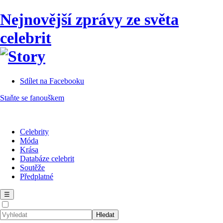
Nejnovější zprávy ze světa
celebrit
Sdílet na Facebooku
Staňte se fanouškem
Celebrity
Móda
Krása
Databáze celebrit
Soutěže
Předplatné
☰