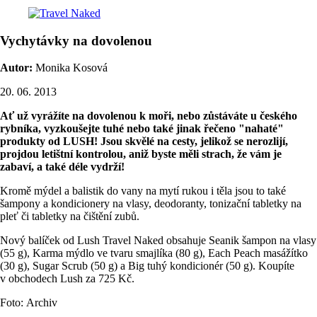
Vychytávky na dovolenou
Autor:
Monika Kosová
20. 06. 2013
Ať už vyrážíte na dovolenou k moři, nebo zůstáváte u českého
rybníka, vyzkoušejte tuhé nebo také jinak řečeno "nahaté"
produkty od LUSH!
Jsou skvělé na cesty, jelikož se nerozlijí,
projdou letištní kontrolou, aniž byste měli strach, že vám je
zabaví, a také déle vydrží!
Kromě mýdel a balistik do vany na mytí rukou i těla jsou to také
šampony a kondicionery na vlasy, deodoranty, tonizační tabletky na
pleť či tabletky na čištění zubů.
Nový balíček od Lush Travel Naked obsahuje Seanik šampon na vlasy
(55 g), Karma mýdlo ve tvaru smajlíka (80 g), Each Peach masážítko
(30 g), Sugar Scrub (50 g) a Big tuhý kondicionér (50 g). Koupíte
v obchodech Lush za 725 Kč.
Foto: Archiv