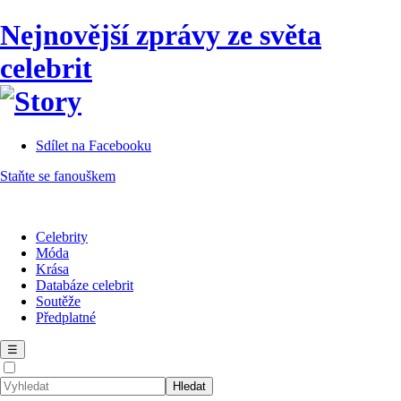
Nejnovější zprávy ze světa
celebrit
Sdílet na Facebooku
Staňte se fanouškem
Celebrity
Móda
Krása
Databáze celebrit
Soutěže
Předplatné
☰