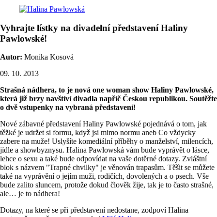
Vyhrajte lístky na divadelní představení Haliny
Pawlowské!
Autor:
Monika Kosová
09. 10. 2013
Strašná nádhera, to je nová one woman show Haliny Pawlowské,
která již brzy navštíví divadla napříč Českou republikou. Soutěžte
o dvě vstupenky na vybraná představení!
Nové zábavné představení Haliny Pawlowské pojednává o tom, jak
těžké je udržet si formu, když jsi mimo normu aneb Co vždycky
zabere na muže! Uslyšíte komediální příběhy o manželství, milencích,
jídle a showbyznysu. Halina Pawlowská vám bude vyprávět o lásce,
lehce o sexu a také bude odpovídat na vaše dotěrné dotazy. Zvláštní
blok s názvem "Trapné chvilky" je věnován trapasům. Těšit se můžete
také na vyprávění o jejím muži, rodičích, dovolených a o psech. Vše
bude zalito sluncem, protože dokud člověk žije, tak je to často strašné,
ale… je to nádhera!
Dotazy, na které se při představení nedostane, zodpoví Halina