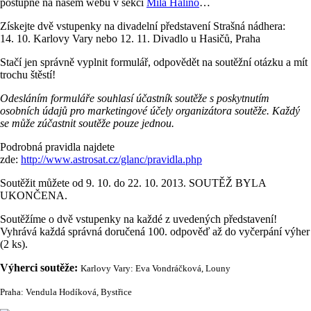
postupně na našem webu v sekci
Milá Halino
…
Získejte dvě vstupenky na divadelní představení Strašná nádhera:
14. 10. Karlovy Vary nebo 12. 11. Divadlo u Hasičů, Praha
Stačí jen správně vyplnit formulář, odpovědět na soutěžní otázku a mít
trochu štěstí!
Odesláním formuláře souhlasí účastník soutěže s poskytnutím
osobních údajů pro marketingové účely organizátora soutěže. Každý
se může zúčastnit soutěže pouze jednou.
Podrobná pravidla najdete
zde:
http://www.astrosat.cz/glanc/pravidla.php
Soutěžit můžete od 9. 10. do 22. 10. 2013. SOUTĚŽ BYLA
UKONČENA.
Soutěžíme o dvě vstupenky na každé z uvedených představení!
Vyhrává každá správná doručená 100. odpověď až do vyčerpání výher
(2 ks).
Výherci soutěže:
Karlovy Vary: Eva Vondráčková, Louny
Praha: Vendula Hodíková, Bystřice