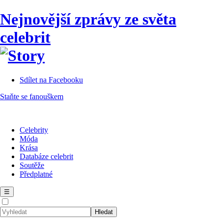
Nejnovější zprávy ze světa
celebrit
Sdílet na Facebooku
Staňte se fanouškem
Celebrity
Móda
Krása
Databáze celebrit
Soutěže
Předplatné
☰