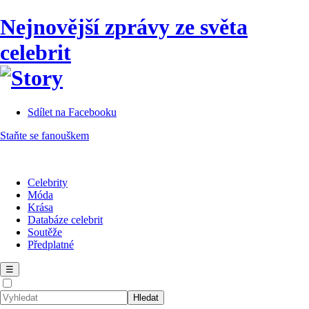
Nejnovější zprávy ze světa
celebrit
Sdílet na Facebooku
Staňte se fanouškem
Celebrity
Móda
Krása
Databáze celebrit
Soutěže
Předplatné
☰