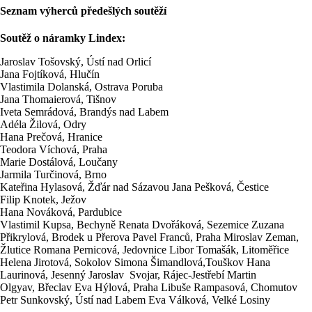
Seznam výherců předešlých soutěží
Soutěž o náramky Lindex:
Jaroslav Tošovský, Ústí nad Orlicí
Jana Fojtíková, Hlučín
Vlastimila Dolanská, Ostrava Poruba
Jana Thomaierová, Tišnov
Iveta Semrádová, Brandýs nad Labem
Adéla Žilová, Odry
Hana Prečová, Hranice
Teodora Víchová, Praha
Marie Dostálová, Loučany
Jarmila Turčinová, Brno
Kateřina Hylasová, Žďár nad Sázavou Jana Pešková, Čestice
Filip Knotek, Ježov
Hana Nováková, Pardubice
Vlastimil Kupsa, Bechyně Renata Dvořáková, Sezemice Zuzana
Přikrylová, Brodek u Přerova Pavel Franců, Praha Miroslav Zeman,
Žlutice Romana Pernicová, Jedovnice Libor Tomašák, Litoměřice
Helena Jirotová, Sokolov Simona Šimandlová,Touškov Hana
Laurinová, Jesenný Jaroslav Svojar, Rájec-Jestřebí Martin
Olgyav, Břeclav Eva Hýlová, Praha Libuše Rampasová, Chomutov
Petr Sunkovský, Ústí nad Labem Eva Válková, Velké Losiny