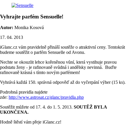
Vyhrajte parfém Sensuelle!
Autor:
Monika Kosová
17. 04. 2013
iGlanc.cz vám pravidelně přináší soutěže o atraktivní ceny. Tentokrát
budeme soutěžit o parfém Sensuelle od Avonu.
Nechte se okouzlit lehce kořeněnou vůní, která vystihuje pravou
podstatu ženy - je rafinovaně svůdná i andělsky nevinná. Buďte
rafinovaně krásná s tímto novým parfémem!
Vyhrává každá 150. správná odpověď až do vyčerpání výher (15 ks).
Podrobná pravidla najdete
zde:
http://www.astrosat.cz/glanc/pravidla.php
Soutěžit můžete od 17. 4. do 1. 5. 2013.
SOUTĚŽ BYLA
UKONČENA.
Hodně štěstí vám přeje iGlanc.cz!