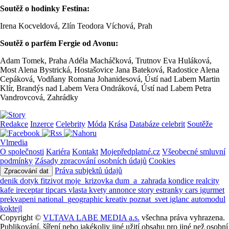
Soutěž o hodinky Festina:
Irena Kocveldová, Zlín Teodora Víchová, Prah
Soutěž o parfém Fergie od Avonu:
Adam Tomek, Praha Adéla Macháčková, Trutnov Eva Huláková,
Most Alena Bystrická, Hostašovice Jana Bateková, Radostice Alena
Cepáková, Vodňany Romana Johanidesová, Ústí nad Labem Martin
Klír, Brandýs nad Labem Vera Ondráková, Ústí nad Labem Petra
Vandrovcová, Zahrádky
Redakce
Inzerce
Celebrity
Móda
Krása
Databáze celebrit
Soutěže
Vlmedia
O společnosti
Kariéra
Kontakt
Mojepředplatné.cz
Všeobecné smluvní
podmínky
Zásady zpracování osobních údajů
Cookies
Práva subjektů údajů
Zpracování dat
denik
dotyk
fitzivot
moje_krizovka
dum_a_zahrada
kondice
realcity
kafe
ireceptar
tipcars
vlasta
kvety
annonce
story
estranky
cars
igurmet
prekvapeni
national_geographic
kreativ
poznat_svet
iglanc
automodul
koktejl
Copyright ©
VLTAVA LABE MEDIA a.s.
všechna práva vyhrazena.
Publikování, šíření nebo jakékoliv jiné užití obsahu pro jiné než osobní