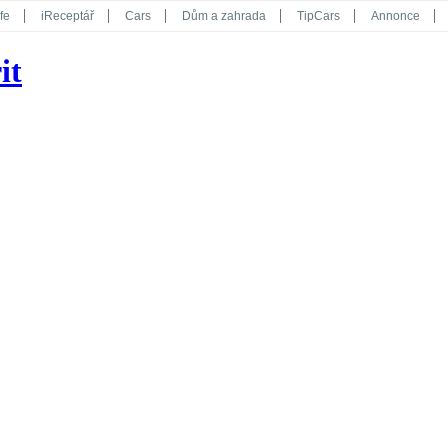
fe
iReceptář
Cars
Dům a zahrada
TipCars
Annonce
Květy
Překvapení
iGurmet
eStránky
Kreativ
iGlanc
it