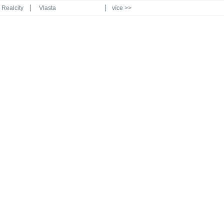
Realcity
Vlasta
více >>
Automodul.cz
Poznat svět