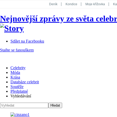
Deník
Kondice
Moje křížovka
Ka
National Geographic
Dotyk
Story
Nejnovější zprávy ze světa celebr
Koktejl
Sdílet na Facebooku
Staňte se fanouškem
Celebrity
Móda
Krása
Databáze celebrit
Soutěže
Předplatné
Vyhledávání