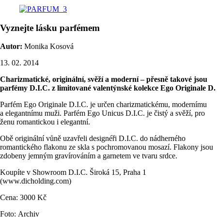
Vyznejte lásku parfémem
Autor:
Monika Kosová
13. 02. 2014
Charizmatické, originální, svěží a moderní – přesně takové jsou
parfémy D.I.C. z limitované valentýnské kolekce Ego Originale D.
Parfém Ego Originale D.I.C. je určen charizmatickému, modernímu
a elegantnímu muži. Parfém Ego Unicus D.I.C. je čistý a svěží, pro
ženu romantickou i elegantní.
Obě originální vůně uzavřeli designéři D.I.C. do nádherného
romantického flakonu ze skla s pochromovanou mosazí. Flakony jsou
zdobeny jemným gravírováním a garnetem ve tvaru srdce.
Koupíte v Showroom D.I.C. Široká 15, Praha 1
(www.dicholding.com)
Cena: 3000 Kč
Foto: Archiv