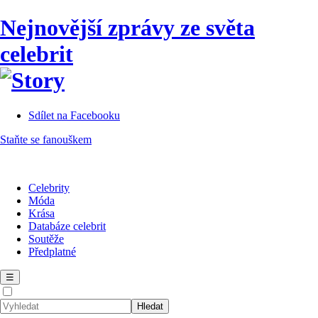
Nejnovější zprávy ze světa
celebrit
Sdílet na Facebooku
Staňte se fanouškem
Celebrity
Móda
Krása
Databáze celebrit
Soutěže
Předplatné
☰