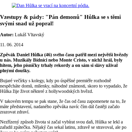
Vzestupy & pády: "Pán demonů" Hůlka se s těmi
svými snad už popral!
Autor:
Lukáš Vltavský
11. 06. 2014
Zpěvák Daniel Hůlka (46) svého času patřil mezi největší hvězdy
u nás. Muzikály Bídníci nebo Monte Cristo, v nichž hrál, byly
hitem, jeho písničky trhaly rekordy a on sám si slávy užíval
plnými doušky.
Bujaré večírky s kolegy, kdy po úspěšné premiéře rozhodně
nespěcháte domů, milenky, náhodné známosti, skoro to vypadalo, že
Hůlka žije život některé z hollywoodských hvězd.
V takovém tempu se pak stane, že čas od času zapomenete na to, že
máte představení, nadaného zpěváka navíc čím dál častěji začalo
zrazovat zdraví.
Nezřízený způsob života si začal vybírat svou daň, Hůlka se lekl a
zařadil zpátečku. Nějaký čas sekal latinu, zdravě se stravoval, ale po