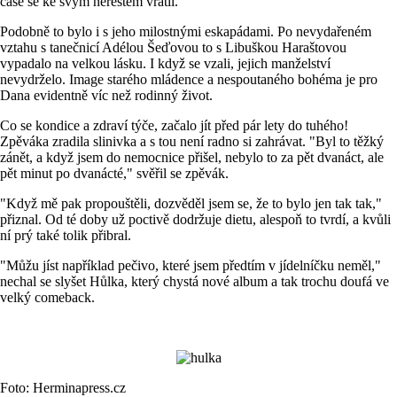
čase se ke svým neřestem vrátil.
Podobně to bylo i s jeho milostnými eskapádami. Po nevydařeném
vztahu s tanečnicí Adélou Šeďovou to s Libuškou Haraštovou
vypadalo na velkou lásku. I když se vzali, jejich manželství
nevydrželo. Image starého mládence a nespoutaného bohéma je pro
Dana evidentně víc než rodinný život.
Co se kondice a zdraví týče, začalo jít před pár lety do tuhého!
Zpěváka zradila slinivka a s tou není radno si zahrávat. "Byl to těžký
zánět, a když jsem do nemocnice přišel, nebylo to za pět dvanáct, ale
pět minut po dvanácté," svěřil se zpěvák.
"Když mě pak propouštěli, dozvěděl jsem se, že to bylo jen tak tak,"
přiznal. Od té doby už poctivě dodržuje dietu, alespoň to tvrdí, a kvůli
ní prý také tolik přibral.
"Můžu jíst například pečivo, které jsem předtím v jídelníčku neměl,"
nechal se slyšet Hůlka, který chystá nové album a tak trochu doufá ve
velký comeback.
Foto: Herminapress.cz