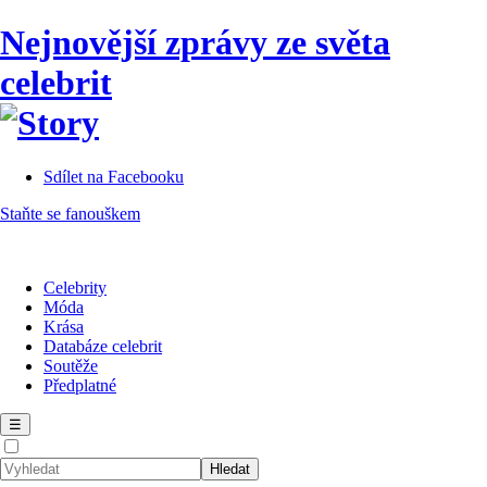
Nejnovější zprávy ze světa
celebrit
Sdílet na Facebooku
Staňte se fanouškem
Celebrity
Móda
Krása
Databáze celebrit
Soutěže
Předplatné
☰