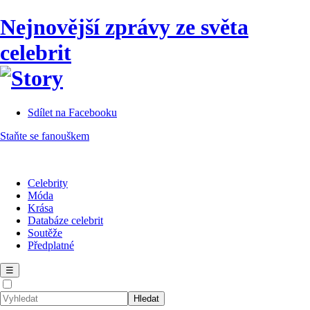
Nejnovější zprávy ze světa
celebrit
Sdílet na Facebooku
Staňte se fanouškem
Celebrity
Móda
Krása
Databáze celebrit
Soutěže
Předplatné
☰