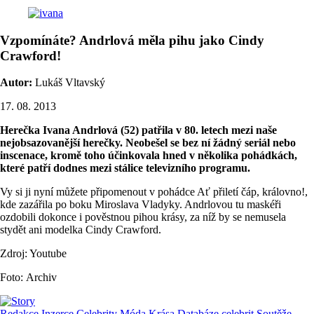
Vzpomínáte? Andrlová měla pihu jako Cindy
Crawford!
Autor:
Lukáš Vltavský
17. 08. 2013
Herečka Ivana Andrlová (52) patřila v 80. letech mezi naše
nejobsazovanější herečky. Neobešel se bez ní žádný seriál nebo
inscenace, kromě toho účinkovala hned v několika pohádkách,
které patří dodnes mezi stálice televizního programu.
Vy si ji nyní můžete připomenout v pohádce Ať přiletí čáp, královno!,
kde zazářila po boku Miroslava Vladyky. Andrlovou tu maskéři
ozdobili dokonce i pověstnou pihou krásy, za níž by se nemusela
stydět ani modelka Cindy Crawford.
Zdroj: Youtube
Foto: Archiv
Redakce
Inzerce
Celebrity
Móda
Krása
Databáze celebrit
Soutěže