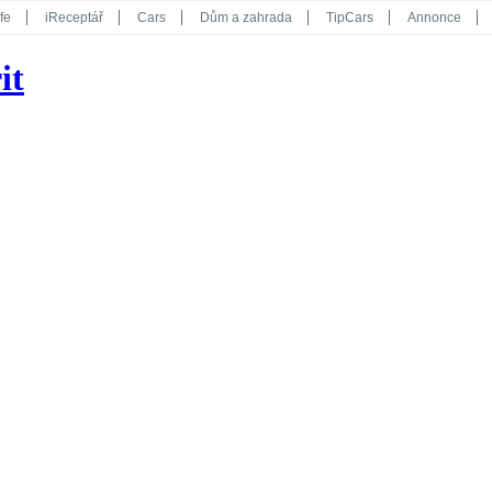
fe
iReceptář
Cars
Dům a zahrada
TipCars
Annonce
Květy
Překvapení
iGurmet
eStránky
Kreativ
iGlanc
it