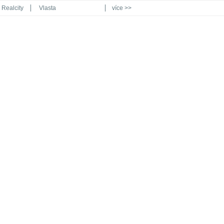
Realcity
Vlasta
více >>
Automodul.cz
Poznat svět