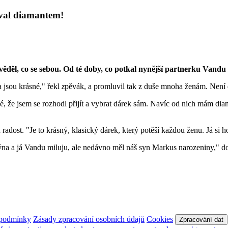
oval diamantem!
ěděl, co se sebou. Od té doby, co potkal nynější partnerku Vandu
jsou krásné," řekl
z
pěvák, a promluvil tak z duše mnoha ženám. Není di
ké, že jsem se rozhodl přijít a vybrat dárek sám. Navíc od nich mám di
radost. "Je to krásný, klasický dárek, který potěší každou ženu. Já si ho
na a já Vandu miluju, ale nedávno měl náš syn Markus narozeniny," do
 podmínky
Zásady zpracování osobních údajů
Cookies
Zpracování dat