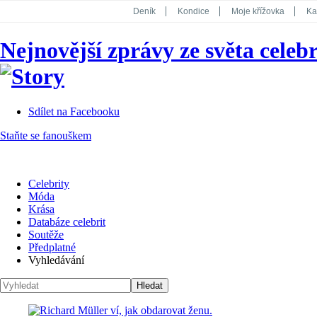
Deník
Kondice
Moje křížovka
Ka
National Geographic
Dotyk
Story
Nejnovější zprávy ze světa celebr
Koktejl
Sdílet na Facebooku
Staňte se fanouškem
Celebrity
Móda
Krása
Databáze celebrit
Soutěže
Předplatné
Vyhledávání