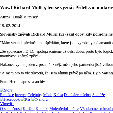
Wow! Richard Müller, ten se vyzná: Přítelkyni obdar
Autor:
Lukáš Vltavský
19. 02. 2014
Slovenský zpěvák Richard Müller (52) zažil doby, kdy pořádně nev
"Mám vztah k předmětům a špěrkům, které jsou vyrobeny z diamantů a 
„Se společností D.I.C. spolupracujeme už delší dobu, proto bylo logic
marnivosti známý zpěvák.
Nakonec vybral jeden z prstenů, z nějž měla jeho partnerka jistě velkou 
"A mám pro to víc důvodů, že jsem sáhnul právě po něm. Bylo Valentý
Foto: Herminapress a archiv
Redakce
Inzerce
Celebrity
Móda
Krása
Databáze celebrit
Soutěže
Vlmedia
O společnosti
Kariéra
Kontakt
Mojepředplatné.cz
Všeobecné smluvní