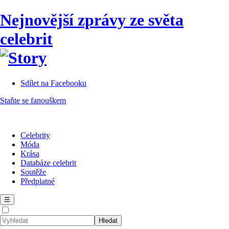
Nejnovější zprávy ze světa
celebrit
Sdílet na Facebooku
Staňte se fanouškem
Celebrity
Móda
Krása
Databáze celebrit
Soutěže
Předplatné
☰