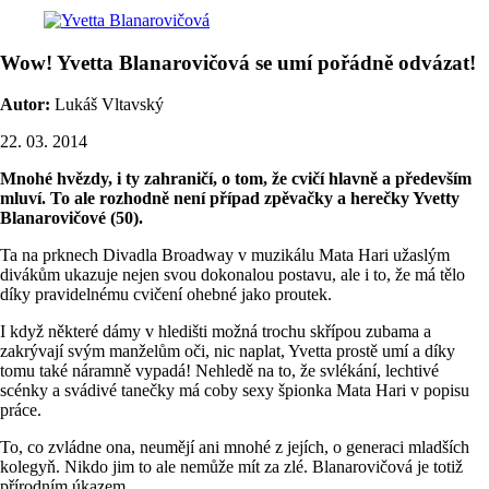
Wow! Yvetta Blanarovičová se umí pořádně odvázat!
Autor:
Lukáš Vltavský
22. 03. 2014
Mnohé hvězdy, i ty zahraničí, o tom, že cvičí hlavně a především
mluví. To ale rozhodně není případ zpěvačky a herečky Yvetty
Blanarovičové (50).
Ta na prknech Divadla Broadway v muzikálu Mata Hari užaslým
divákům ukazuje nejen svou dokonalou postavu, ale i to, že má tělo
díky pravidelnému cvičení ohebné jako proutek.
I když některé dámy v hledišti možná trochu skřípou zubama a
zakrývají svým manželům oči, nic naplat, Yvetta prostě umí a díky
tomu také náramně vypadá! Nehledě na to, že svlékání, lechtivé
scénky a svádivé tanečky má coby sexy špionka Mata Hari v popisu
práce.
To, co zvládne ona, neumějí ani mnohé z jejích, o generaci mladších
kolegyň. Nikdo jim to ale nemůže mít za zlé. Blanarovičová je totiž
přírodním úkazem.