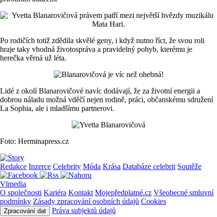
Po rodičích totiž zdědila skvělé geny, i když nutno říct, že svou roli
hraje taky vhodná životospráva a pravidelný pohyb, kterému je
herečka věrná už léta.
Lidé z okolí Blanarovičové navíc dodávají, že za životní energii a
dobrou náladu možná vděčí nejen rodině, práci, občanskému sdružení
La Sophia, ale i mladšímu partnerovi.
Foto: Herminapress.cz
Redakce
Inzerce
Celebrity
Móda
Krása
Databáze celebrit
Soutěže
Vlmedia
O společnosti
Kariéra
Kontakt
Mojepředplatné.cz
Všeobecné smluvní
podmínky
Zásady zpracování osobních údajů
Cookies
Práva subjektů údajů
Zpracování dat