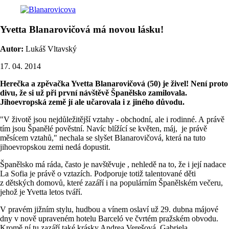
Yvetta Blanarovičová má novou lásku!
Autor:
Lukáš Vltavský
17. 04. 2014
Herečka a zpěvačka Yvetta Blanarovičová (50) je živel! Není proto
divu, že si už při první návštěvě Španělsko zamilovala.
Jihoevropská země jí ale učarovala i z jiného důvodu.
"V životě jsou nejdůležitější vztahy - obchodní, ale i rodinné. A právě
tím jsou Španělé pověstní. Navíc blížící se květen, máj, je právě
měsícem vztahů," nechala se slyšet Blanarovičová, která na tuto
jihoevropskou zemi nedá dopustit.
Španělsko má ráda, často je navštěvuje , nehledě na to, že i její nadace
La Sofia je právě o vztazích. Podporuje totiž talentované děti
z dětských domovů, které zazáří i na populárním Španělském večeru,
jehož je Yvetta letos tváří.
V pravém jižním stylu, hudbou a vínem oslaví už 29. dubna májové
dny v nově upraveném hotelu Barceló ve čvrtém pražském obvodu.
Kromě ní tu zazáří také krásky Andrea Verešová, Gabriela