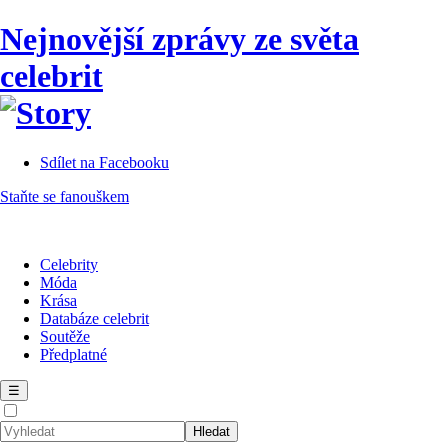
Nejnovější zprávy ze světa
celebrit
Sdílet na Facebooku
Staňte se fanouškem
Celebrity
Móda
Krása
Databáze celebrit
Soutěže
Předplatné
☰