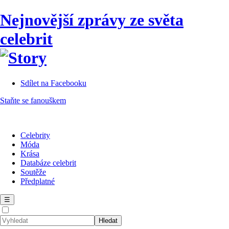
Nejnovější zprávy ze světa
celebrit
Sdílet na Facebooku
Staňte se fanouškem
Celebrity
Móda
Krása
Databáze celebrit
Soutěže
Předplatné
☰