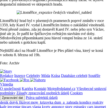
degustační místnosti ve sklepeních hradu.
Litoměřický hrad byl v písemných pramenech poprvé zmíněn v roce
1359, kdy Karel IV. vydal Litoměřicím listinu o zakládání vinohradů.
Není přesně známo, zda jej dostavěl Karel IV. nebo jeho syn Václav,
jisté ale je, že patřil ke špičkovým světským stavbám své doby.
Středověkými připomínkami jsou hlavní vstupní brána ze 14. století
nebo salonek s gotickou kaplí.
Nejbližší akcí na Hradě Litoměřice je Ples přátel vína, který se koná
v sobotu 8. března od 19h.
Foto: Archiv
Redakce
Inzerce
Celebrity
Móda
Krása
Databáze celebrit
Soutěže
Vlmedia
O společnosti
Kariéra
Kontakt
Mojepředplatné.cz
Všeobecné smluvní
podmínky
Zásady zpracování osobních údajů
Cookies
Práva subjektů údajů
Zpracování dat
denik
dotyk
fitzivot
moje_krizovka
dum_a_zahrada
kondice
realcity
kafe
ireceptar
tipcars
vlasta
kvety
annonce
story
estranky
cars
igurmet