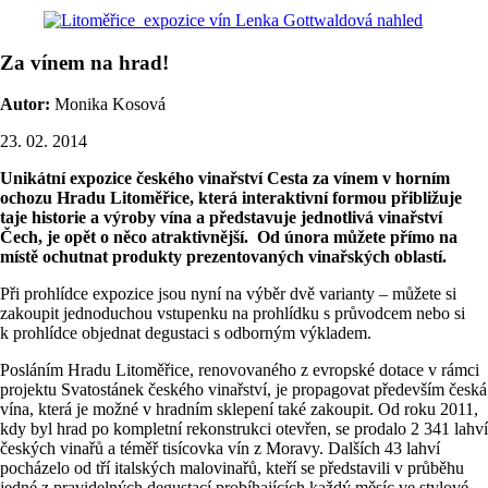
Za vínem na hrad!
Autor:
Monika Kosová
23. 02. 2014
Unikátní expozice českého vinařství Cesta za vínem v horním
ochozu Hradu Litoměřice, která interaktivní formou přibližuje
taje historie a výroby vína a představuje jednotlivá vinařství
Čech, je opět o něco atraktivnější. Od února můžete přímo na
místě ochutnat produkty prezentovaných vinařských oblastí.
Při prohlídce expozice jsou nyní na výběr dvě varianty – můžete si
zakoupit jednoduchou vstupenku na prohlídku s průvodcem nebo si
k prohlídce objednat degustaci s odborným výkladem.
Posláním Hradu Litoměřice, renovovaného z evropské dotace v rámci
projektu Svatostánek českého vinařství, je propagovat především česká
vína, která je možné v hradním sklepení také zakoupit. Od roku 2011,
kdy byl hrad po kompletní rekonstrukci otevřen, se prodalo 2 341 lahví
českých vinařů a téměř tisícovka vín z Moravy. Dalších 43 lahví
pocházelo od tří italských malovinařů, kteří se představili v průběhu
jedné z pravidelných degustací probíhajících každý měsíc ve stylové