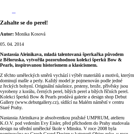
Zahalte se do perel!
Autor:
Monika Kosová
05. 04. 2014
Nastassia Aleinikava, mladá talentovaná šperkařka původem
z Běloruska, vytvořila pozoruhodnou kolekci šperků Bow &
Pearls, inspirovanou historismem a klasicismem.
Z těchto uměleckých směrů vychází i výběr materiálů a motivů, kterým
dominují mašle a perly. Každý model je pojmenován podle jedné
z řeckých bohyní. Originální náušnice, prsteny, brože, přívěsky jsou
vyrobeny z korálu, černých perel, bílých perel a bílých říčních perel.
Kolekci šperků Bow & Pearls prodává galerie a design shop Debut
Gallery (www.debutgallery.cz), sídlící na Malém náměstí v centru
Staré Prahy.
Nastassia Aleinikava je absolventkou pražské UMPRUM, atelieru
K.O.V. pod vedením Evy Eisler, před příchodem do Prahy studovala
design na střední umělecké škole v Minsku. V roce 2008 byla
nominována na Czech Grand Design v kategorii Objev roku, v roce