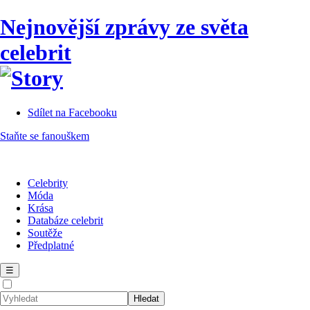
Nejnovější zprávy ze světa
celebrit
Sdílet na Facebooku
Staňte se fanouškem
Celebrity
Móda
Krása
Databáze celebrit
Soutěže
Předplatné
☰