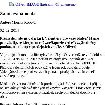
Zamilovaná móda
Autor:
Monika Kosová
02. 02. 2014
Přemýšleli jste již o dárku k Valentýnu pro vaše blízké? Máme
pro vás tip, se kterým určitě „nešlápnete vedle“: zvýhodněný
poukaz na nákup v prodejnách značky s.Oliver!
V prodejnách módní a lifestylové značky s.Oliver můžete v období od
1. 2. 2014 do 14. 2. 2014 pořídit valentýnskou poukázku s 20%
slevou. Za poukaz v tisícikorunové hodnotě tak zaplatíte 800,- Kč.
Platnost valentýnských poukazů je jeden rok od data prodeje.
Valentýnská akce platí ve všech patnácti prodejnách v rámci celé
České republiky.
Móda s.Oliver nabízí několik produktových řad, ve kterých si přijdou
na své dámy i pánové různých věkových kategorií. Obléknete se zde
volnočasově i na sváteční příležitost, nechybí nabídka doplňků a
obuvi.
Pro více informací navštivte www.soliver.cz.