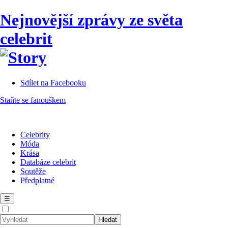
Nejnovější zprávy ze světa
celebrit
Sdílet na Facebooku
Staňte se fanouškem
Celebrity
Móda
Krása
Databáze celebrit
Soutěže
Předplatné
☰