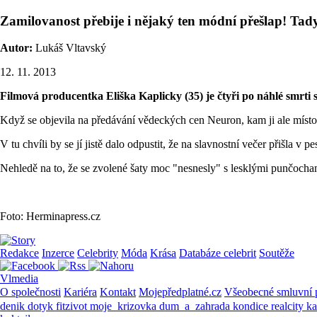
Zamilovanost přebije i nějaký ten módní přešlap! Tad
Autor:
Lukáš Vltavský
12. 11. 2013
Filmová producentka Eliška Kaplicky (35) je čtyři po náhlé smrt
Když se objevila na předávání vědeckých cen Neuron, kam ji ale místo pe
V tu chvíli by se jí jistě dalo odpustit, že na slavnostní večer přišla 
Nehledě na to, že se zvolené šaty moc "nesnesly" s lesklými punčochami
Foto: Herminapress.cz
Redakce
Inzerce
Celebrity
Móda
Krása
Databáze celebrit
Soutěže
Vlmedia
O společnosti
Kariéra
Kontakt
Mojepředplatné.cz
Všeobecné smluvní
denik
dotyk
fitzivot
moje_krizovka
dum_a_zahrada
kondice
realcity
k