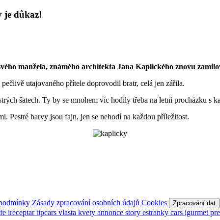
y je důkaz!
i svého manžela, známého architekta Jana Kaplického znovu zamilo
člivě utajovaného přítele doprovodil bratr, celá jen zářila.
v pestrých šatech. Ty by se mnohem víc hodily třeba na letní procházku s
. Pestré barvy jsou fajn, jen se nehodí na každou příležitost.
 podmínky
Zásady zpracování osobních údajů
Cookies
Zpracování dat
afe
ireceptar
tipcars
vlasta
kvety
annonce
story
estranky
cars
igurmet
pr