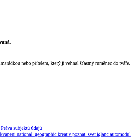
vaná.
 kamarádkou nebo přítelem, který jí vehnal šťastný ruměnec do tváře.
Práva subjektů údajů
ekvapeni
national_geographic
kreativ
poznat_svet
iglanc
automodul