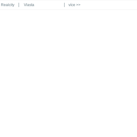
Realcity
Vlasta
více >>
Automodul.cz
Poznat svět