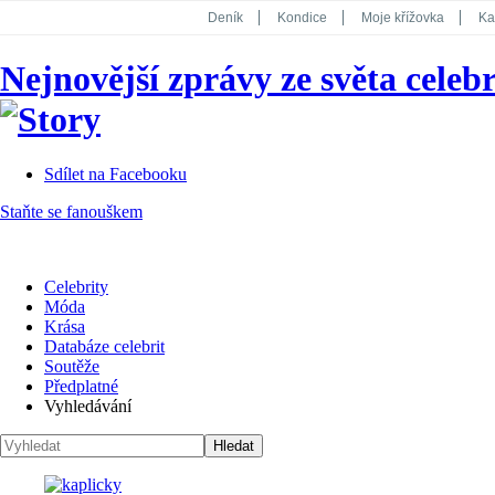
Deník
Kondice
Moje křížovka
Ka
National Geographic
Dotyk
Story
Nejnovější zprávy ze světa celebr
Koktejl
Sdílet na Facebooku
Staňte se fanouškem
Celebrity
Móda
Krása
Databáze celebrit
Soutěže
Předplatné
Vyhledávání