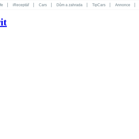
fe
iReceptář
Cars
Dům a zahrada
TipCars
Annonce
Květy
Překvapení
iGurmet
eStránky
Kreativ
iGlanc
it