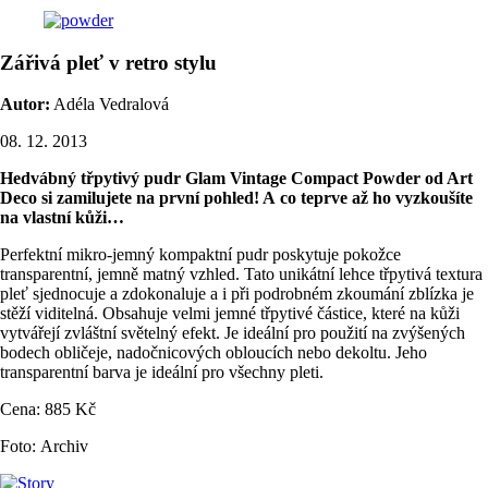
Zářivá pleť v retro stylu
Autor:
Adéla Vedralová
08. 12. 2013
Hedvábný třpytivý pudr Glam Vintage Compact Powder od Art
Deco si zamilujete na první pohled! A co teprve až ho vyzkoušíte
na vlastní kůži…
Perfektní mikro-jemný kompaktní pudr poskytuje pokožce
transparentní, jemně matný vzhled. Tato unikátní lehce třpytivá textura
pleť sjednocuje a zdokonaluje a i při podrobném zkoumání zblízka je
stěží viditelná. Obsahuje velmi jemné třpytivé částice, které na kůži
vytvářejí zvláštní světelný efekt. Je ideální pro použití na zvýšených
bodech obličeje, nadočnicových obloucích nebo dekoltu. Jeho
transparentní barva je ideální pro všechny pleti.
Cena: 885 Kč
Foto: Archiv