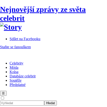
Nejnovější zprávy ze světa
celebrit
Sdílet na Facebooku
Staňte se fanouškem
Celebrity
Móda
Krása
Databáze celebrit
Soutěže
Předplatné
☰