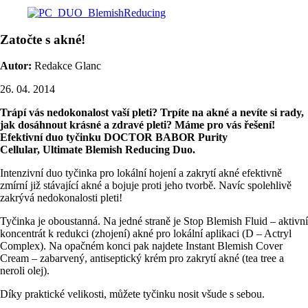
Zatočte s akné!
Autor:
Redakce Glanc
26. 04. 2014
Trápí vás nedokonalost vaší pleti? Trpíte na akné a nevíte si rady,
jak dosáhnout krásné a zdravé pleti? Máme pro vás řešení!
Efektivní duo tyčinku DOCTOR BABOR Purity
Cellular,
Ultimate Blemish Reducing Duo.
Intenzivní duo tyčinka pro lokální hojení a zakrytí akné efektivně
zmírní již stávající akné a bojuje proti jeho tvorbě. Navíc spolehlivě
zakrývá nedokonalosti pleti!
Tyčinka je oboustanná. Na jedné straně je Stop Blemish Fluid – aktivní
koncentrát k redukci (zhojení) akné pro lokální aplikaci (D – Actryl
Complex). Na opačném konci pak najdete Instant Blemish Cover
Cream – zabarvený, antiseptický krém pro zakrytí akné (tea tree a
neroli olej).
Díky praktické velikosti, můžete tyčinku nosit všude s sebou.