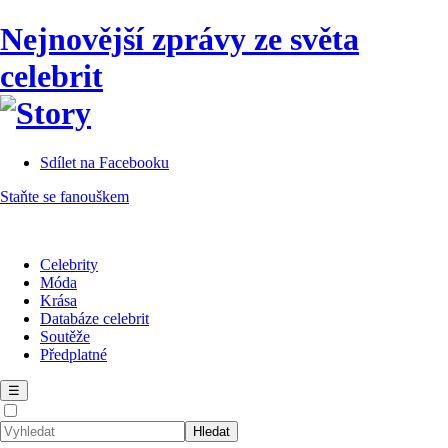
Nejnovější zprávy ze světa
celebrit
Sdílet na Facebooku
Staňte se fanouškem
Celebrity
Móda
Krása
Databáze celebrit
Soutěže
Předplatné
☰