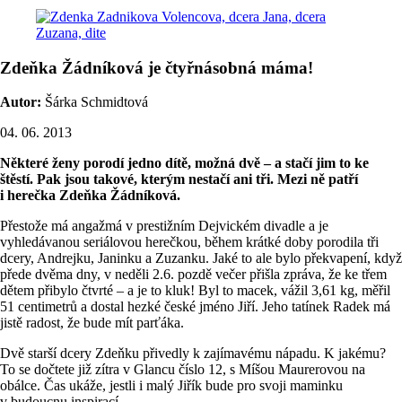
Zdeňka Žádníková je čtyřnásobná máma!
Autor:
Šárka Schmidtová
04. 06. 2013
Některé ženy porodí jedno dítě, možná dvě – a stačí jim to ke
štěstí. Pak jsou takové, kterým nestačí ani tři. Mezi ně patří
i herečka Zdeňka Žádníková.
Přestože má angažmá v prestižním Dejvickém divadle a je
vyhledávanou seriálovou herečkou, během krátké doby porodila tři
dcery, Andrejku, Janinku a Zuzanku. Jaké to ale bylo překvapení, když
přede dvěma dny, v neděli 2.6. pozdě večer přišla zpráva, že ke třem
dětem přibylo čtvrté – a je to kluk! Byl to macek, vážil 3,61 kg, měřil
51 centimetrů a dostal hezké české jméno Jiří. Jeho tatínek Radek má
jistě radost, že bude mít parťáka.
Dvě starší dcery Zdeňku přivedly k zajímavému nápadu. K jakému?
To se dočtete již zítra v Glancu číslo 12, s Míšou Maurerovou na
obálce. Čas ukáže, jestli i malý Jiřík bude pro svoji maminku
v budoucnu inspirací.