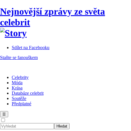
Nejnovější zprávy ze světa
celebrit
Sdílet na Facebooku
Staňte se fanouškem
Celebrity
Móda
Krása
Databáze celebrit
Soutěže
Předplatné
☰