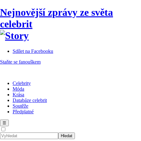
Nejnovější zprávy ze světa
celebrit
Sdílet na Facebooku
Staňte se fanouškem
Celebrity
Móda
Krása
Databáze celebrit
Soutěže
Předplatné
☰