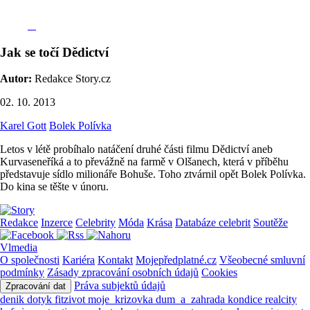
Jak se točí Dědictví
Autor:
Redakce Story.cz
02. 10. 2013
Karel Gott
Bolek Polívka
Letos v létě probíhalo natáčení druhé části filmu Dědictví aneb
Kurvaseneříká a to převážně na farmě v Olšanech, která v příběhu
představuje sídlo milionáře Bohuše. Toho ztvárnil opět Bolek Polívka.
Do kina se těšte v únoru.
Redakce
Inzerce
Celebrity
Móda
Krása
Databáze celebrit
Soutěže
Vlmedia
O společnosti
Kariéra
Kontakt
Mojepředplatné.cz
Všeobecné smluvní
podmínky
Zásady zpracování osobních údajů
Cookies
Práva subjektů údajů
Zpracování dat
denik
dotyk
fitzivot
moje_krizovka
dum_a_zahrada
kondice
realcity