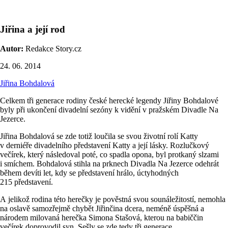
Jiřina a její rod
Autor:
Redakce Story.cz
24. 06. 2014
Jiřina Bohdalová
Celkem tři generace rodiny české herecké legendy Jiřiny Bohdalové
byly při ukončení divadelní sezóny k vidění v pražském Divadle Na
Jezerce.
Jiřina Bohdalová se zde totiž loučila se svou životní rolí Katty
v derniéře divadelního představení Katty a její lásky. Rozlučkový
večírek, který následoval poté, co spadla opona, byl protkaný slzami
i smíchem. Bohdalová stihla na prknech Divadla Na Jezerce odehrát
během devíti let, kdy se představení hrálo, úctyhodných
215 představení.
A jelikož rodina této herečky je pověstná svou sounáležitostí, nemohla
na oslavě samozřejmě chybět Jiřinčina dcera, neméně úspěšná a
národem milovaná herečka Simona Stašová, kterou na babiččin
večírek doprovodil syn. Sešly se zde tedy tři generace.