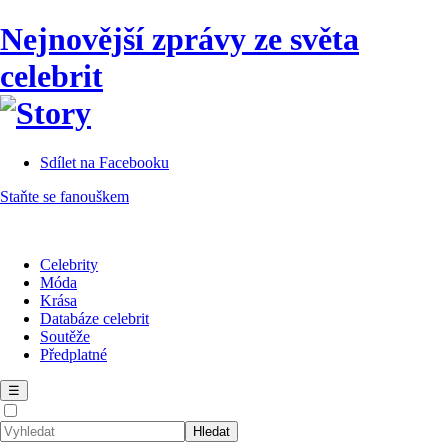
Nejnovější zprávy ze světa
celebrit
Sdílet na Facebooku
Staňte se fanouškem
Celebrity
Móda
Krása
Databáze celebrit
Soutěže
Předplatné
☰