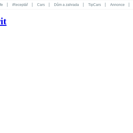
fe
iReceptář
Cars
Dům a zahrada
TipCars
Annonce
Květy
Překvapení
iGurmet
eStránky
Kreativ
iGlanc
it