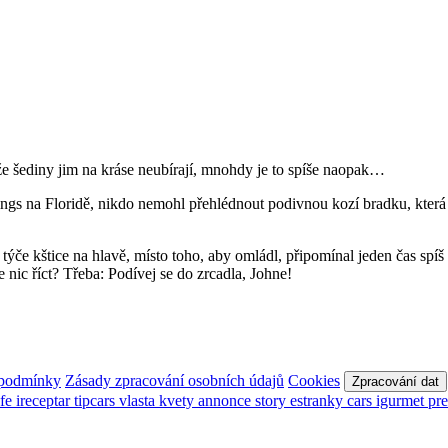
e šediny jim na kráse neubírají, mnohdy je to spíše naopak…
ings na Floridě, nikdo nemohl přehlédnout podivnou kozí bradku, která
ýče kštice na hlavě, místo toho, aby omládl, připomínal jeden čas spí
ic říct? Třeba: Podívej se do zrcadla, Johne!
 podmínky
Zásady zpracování osobních údajů
Cookies
Zpracování dat
afe
ireceptar
tipcars
vlasta
kvety
annonce
story
estranky
cars
igurmet
pr