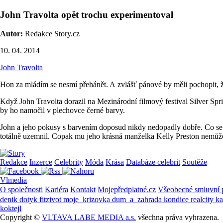
John Travolta opět trochu experimentoval
Autor:
Redakce Story.cz
10. 04. 2014
John Travolta
Hon za mládím se nesmí přehánět. A zvlášť pánové by měli pochopit, ž
Když John Travolta dorazil na Mezinárodní filmový festival Silver Spr
by ho namočil v plechovce černé barvy.
John a jeho pokusy s barvením doposud nikdy nedopadly dobře. Co se t
totálně uzemnil. Copak mu jeho krásná manželka Kelly Preston nemůže n
Redakce
Inzerce
Celebrity
Móda
Krása
Databáze celebrit
Soutěže
Vlmedia
O společnosti
Kariéra
Kontakt
Mojepředplatné.cz
Všeobecné smluvní
denik
dotyk
fitzivot
moje_krizovka
dum_a_zahrada
kondice
realcity
k
koktejl
Copyright ©
VLTAVA LABE MEDIA a.s.
všechna práva vyhrazena.