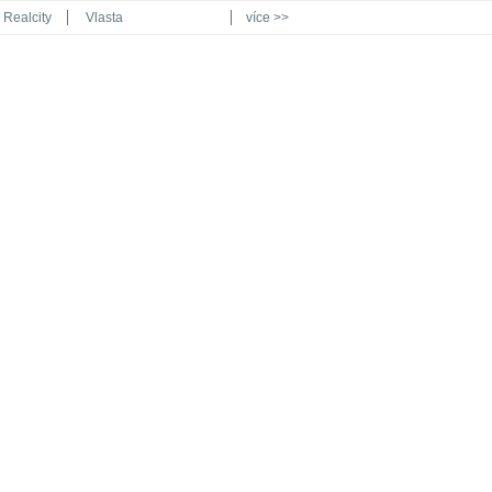
Realcity
Vlasta
více >>
Automodul.cz
Poznat svět