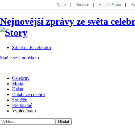
Deník
Kondice
Moje křížovka
Ka
National Geographic
Dotyk
Story
Nejnovější zprávy ze světa celebr
Koktejl
Sdílet na Facebooku
Staňte se fanouškem
Celebrity
Móda
Krása
Databáze celebrit
Soutěže
Předplatné
Vyhledávání