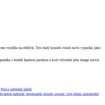
 mu vyrašila na obličeji. Ten malý kousek vousů navíc vypadal, jako
š panáka s hodně špatnou parukou a kozí výrostek jeho image znovu
Práva subjektů údajů
ekvapeni
national_geographic
kreativ
poznat_svet
iglanc
automodul