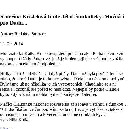
Kateřina Kristelová bude dělat čumkofleky. Možná i
pro Dádu...
Autor:
Redakce Story.cz
15. 09. 2014
Moderátorka Katka Kristelová, která přišla na akci Praha dětem kvůli
vystoupení Dády Patrasové, jenž je idolem její dcery Claudie, zažila
nakonec docela perné odpoledne.
Holky si totiž spletly čas a když přišly, Dáda už byla pryč. Chvíli se
zdálo, že pro Claudii je to konec světa. "Dáda je u nás doma bohyně.
Byly jsme už na několika jejích vystoupeních, Claudinka se s ní
setkala i osobně, ale pořád to není dost. Nejlepší by podle Claudie
bylo, kdyby s námi mohla bydlet," směje se Kateřina.
Plačící Claudinku nakonec rozveselila až zábava u stánku s čumkou…
"Cludia říká šunce čumka. Vím, že ta od Leco je vyhlášená, takže si
odnášíme, co unesem a k večeři si uděláme čumkofleky…"
vysvětlila Katka.