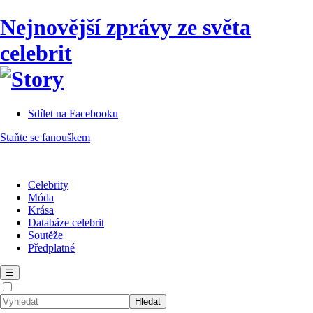
Nejnovější zprávy ze světa
celebrit
Sdílet na Facebooku
Staňte se fanouškem
Celebrity
Móda
Krása
Databáze celebrit
Soutěže
Předplatné
☰