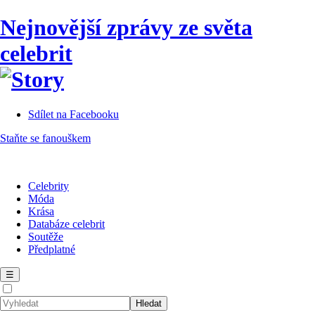
Nejnovější zprávy ze světa
celebrit
Sdílet na Facebooku
Staňte se fanouškem
Celebrity
Móda
Krása
Databáze celebrit
Soutěže
Předplatné
☰