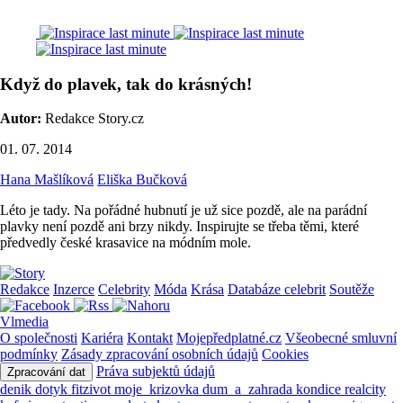
Když do plavek, tak do krásných!
Autor:
Redakce Story.cz
01. 07. 2014
Hana Mašlíková
Eliška Bučková
Léto je tady. Na pořádné hubnutí je už sice pozdě, ale na parádní
plavky není pozdě ani brzy nikdy. Inspirujte se třeba těmi, které
předvedly české krasavice na módním mole.
Redakce
Inzerce
Celebrity
Móda
Krása
Databáze celebrit
Soutěže
Vlmedia
O společnosti
Kariéra
Kontakt
Mojepředplatné.cz
Všeobecné smluvní
podmínky
Zásady zpracování osobních údajů
Cookies
Práva subjektů údajů
Zpracování dat
denik
dotyk
fitzivot
moje_krizovka
dum_a_zahrada
kondice
realcity