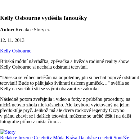
Kelly Osbourne vyděsila fanoušky
Autor:
Redakce Story.cz
12. 11. 2013
Kelly Osbourne
Britská módní návrhářka, zpěvačka a hvězda rodinné reality show
Kelly Osbourne si nechala odstranit tetování.
"Dneska se vůbec netěším na odpoledne, jdu si nechat poprvé odstranit
tetování! Bude to pálit jako švihnutí tisícem gumiček…" svěřila se
Kelly na sociální síti se svými obavami ze zákroku.
Následně potom zveřejnila i video a fotky z průběhu procedury, na
nichž nebylo zhola nic krásného. Ale keybord vytetovaný na jejím
předloktí je pryč. Jelikož má ale dcera rockové legendy Ozzyho
v plánu zbavit se i dalších tetování, můžeme se určitě těšit i na další
fotografie přímo z místa činu…
Redakce
Inzerce
Celebrity
Móda
Krása
Databáze celebrit
Soutěže