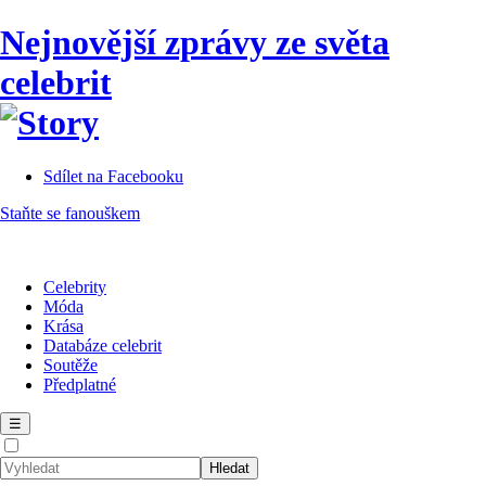
Nejnovější zprávy ze světa
celebrit
Sdílet na Facebooku
Staňte se fanouškem
Celebrity
Móda
Krása
Databáze celebrit
Soutěže
Předplatné
☰