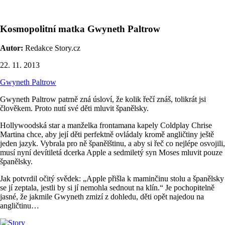
Kosmopolitní matka Gwyneth Paltrow
Autor:
Redakce Story.cz
22. 11. 2013
Gwyneth Paltrow
Gwyneth Paltrow patrně zná úsloví, že kolik řečí znáš, tolikrát jsi
člověkem. Proto nutí své děti mluvit španělsky.
Hollywoodská star a manželka frontamana kapely Coldplay Chrise
Martina chce, aby její děti perfektně ovládaly kromě angličtiny ještě
jeden jazyk. Vybrala pro ně španělštinu, a aby si řeč co nejlépe osvojili,
musí nyní devítiletá dcerka Apple a sedmiletý syn Moses mluvit pouze
španělsky.
Jak potvrdil očitý svědek: „Apple přišla k maminčinu stolu a španělsky
se jí zeptala, jestli by si jí nemohla sednout na klín.“ Je pochopitelně
jasné, že jakmile Gwyneth zmizí z dohledu, děti opět najedou na
angličtinu…