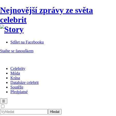
Nejnovější zprávy ze světa
celebrit
Sdílet na Facebooku
Staňte se fanouškem
Celebrity
Móda
Krása
Databáze celebrit
Soutěže
Předplatné
☰