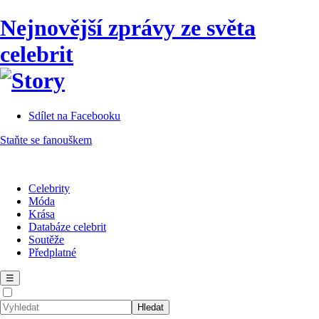
Nejnovější zprávy ze světa
celebrit
Sdílet na Facebooku
Staňte se fanouškem
Celebrity
Móda
Krása
Databáze celebrit
Soutěže
Předplatné
☰