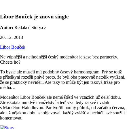
Libor Bouček je znovu single
Autor:
Redakce Story.cz
20. 12. 2013
Libor Bouček
Nejvtipnější a nejhodnější český moderátor je zase bez partnerky.
Chcete ho?
To byste ale museli mít podobný časový harmonogram. Prý se totiž
s přítelkyní rozešli právě proto, že byli oba pracovně natolik vytíženi,
že se prakticky neviděli. Ale taky to může být jen taková fráze pro
média…
Moderátor Libor Bouček ale nemá štěstí ve vztazích už delší dobu.
Ztroskotala mu dvě manželství a teď vzal tedy za své i vztah
s Markétou Haindlovou. Pár tvořili pouhý půlrok, od začátku června,
ale už nějakou dobu se objevovali každý zvlášť a nechtěli své soužití
komentovat.