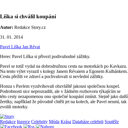
Liška si chválil koupání
Autor:
Redakce Story.cz
31. 01. 2014
Pavel Liška
Jan Révai
Herec Pavel Liška si přivezl podivuhodné zážitky.
Pavel se totiž vydal na dobrodružnou cestu na motorkách po Kavkazu.
Na tento výlet vyrazil s kolegy Janem Révaiem a Egonem Kulhánkem.
Cestu přežili ve zdraví a pochvalovali si nevšední zážitky.
Honza s Pavlem vyzdvihovali obzvláště jakousi společnou koupel.
Podrobnosti sice neprozradili, ale v žádném rozhovoru týkajícím se
této cesty nezapomenou ono společné koupání zmínit. Stejně jako další
žertíky, například že původně chtěli jet na kolech, ale Pavel neumí, tak
zvolili motorky.
Redakce
Inzerce
Celebrity
Móda
Krása
Databáze celebrit
Soutěže