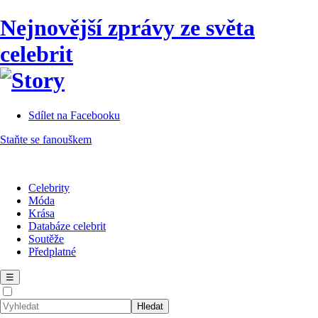
Nejnovější zprávy ze světa
celebrit
Sdílet na Facebooku
Staňte se fanouškem
Celebrity
Móda
Krása
Databáze celebrit
Soutěže
Předplatné
☰