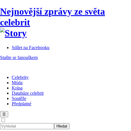
Nejnovější zprávy ze světa
celebrit
Sdílet na Facebooku
Staňte se fanouškem
Celebrity
Móda
Krása
Databáze celebrit
Soutěže
Předplatné
☰