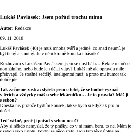
Lukáš Pavlásek: Jsem pořád trochu mimo
Autor:
Redakce
09. 11. 2018
Lukáš Pavlásek (40) je muž mnoha tváří a jediné, co snad neumí, je
být tichý a smutný. Je v něm kromě komika i básník?
Rozhovoru s Lukášem Pavláskem jsem se dost bála… Řekne mi něco
normálního, nebo bude jen dělat vtipy? Lukáš mě ale opravdu mile
překvapil. Je strašně sečtělý, inteligentní muž, a proto mu humor tak
dobře jde.
Tak začneme zostra: slyšela jsem o tobě, že se hodně vyznáš
v lécích a vždycky máš u sebe lékárničku… Je to pravda? Máš ji
s sebou?
Dneska ne, protože bydlím kousek, takže bych si kdyžtak pro ni
došel.
Teď vážně, proč ji pořád s sebou nosíš?
Aby si někdo nemyslel, že ty prášky, co v ní mám, beru, to ne. Mám je
s sebou jako jistotu, kdyby se něco stalo. Jsou tam léky úplně na