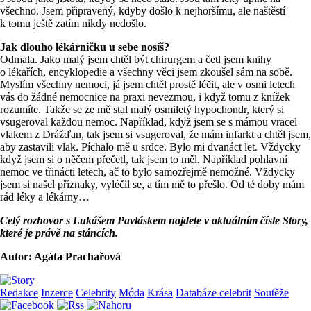
všechno. Jsem připravený, kdyby došlo k nejhoršímu, ale naštěstí
k tomu ještě zatím nikdy nedošlo.
Jak dlouho lékárničku u sebe nosíš?
Odmala. Jako malý jsem chtěl být chirurgem a četl jsem knihy
o lékařích, encyklopedie a všechny věci jsem zkoušel sám na sobě.
Myslím všechny nemoci, já jsem chtěl prostě léčit, ale v osmi letech
vás do žádné nemocnice na praxi nevezmou, i když tomu z knížek
rozumíte. Takže se ze mě stal malý osmiletý hypochondr, který si
vsugeroval každou nemoc. Například, když jsem se s mámou vracel
vlakem z Drážďan, tak jsem si vsugeroval, že mám infarkt a chtěl jsem,
aby zastavili vlak. Píchalo mě u srdce. Bylo mi dvanáct let. Vždycky
když jsem si o něčem přečetl, tak jsem to měl. Například pohlavní
nemoc ve třinácti letech, ač to bylo samozřejmě nemožné. Vždycky
jsem si našel příznaky, vyléčil se, a tím mě to přešlo. Od té doby mám
rád léky a lékárny…
Celý rozhovor s Lukášem Pavláskem najdete v aktuálním čísle Story,
které je právě na stáncích.
Autor: Agáta Prachařová
Redakce
Inzerce
Celebrity
Móda
Krása
Databáze celebrit
Soutěže