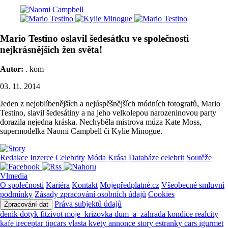
Mario Testino oslavil šedesátku ve společnosti
nejkrásnějších žen světa!
Autor:
. kom
03. 11. 2014
Jeden z nejoblíbenějších a nejúspěšnějších módních fotografů, Mario
Testino, slavil šedesátiny a na jeho velkolepou narozeninovou party
dorazila nejedna kráska. Nechyběla mistrova múza Kate Moss,
supermodelka Naomi Campbell či Kylie Minogue.
Redakce
Inzerce
Celebrity
Móda
Krása
Databáze celebrit
Soutěže
Vlmedia
O společnosti
Kariéra
Kontakt
Mojepředplatné.cz
Všeobecné smluvní
podmínky
Zásady zpracování osobních údajů
Cookies
Práva subjektů údajů
Zpracování dat
denik
dotyk
fitzivot
moje_krizovka
dum_a_zahrada
kondice
realcity
kafe
ireceptar
tipcars
vlasta
kvety
annonce
story
estranky
cars
igurmet