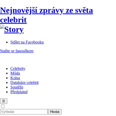
Nejnovější zprávy ze světa
celebrit
Sdílet na Facebooku
Staňte se fanouškem
Celebrity
Móda
Krása
Databáze celebrit
Soutěže
Předplatné
☰