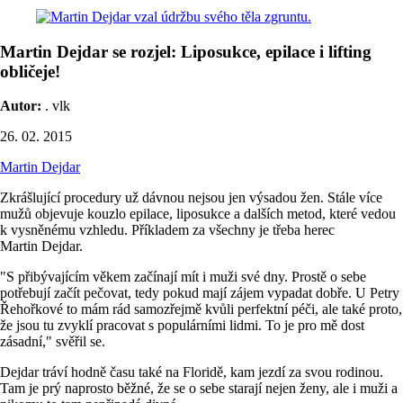
Martin Dejdar se rozjel: Liposukce, epilace i lifting
obličeje!
Autor:
. vlk
26. 02. 2015
Martin Dejdar
Zkrášlující procedury už dávnou nejsou jen výsadou žen. Stále více
mužů objevuje kouzlo epilace, liposukce a dalších metod, které vedou
k vysněnému vzhledu. Příkladem za všechny je třeba herec
Martin Dejdar.
"S přibývajícím věkem začínají mít i muži své dny. Prostě o sebe
potřebují začít pečovat, tedy pokud mají zájem vypadat dobře. U Petry
Řehořkové to mám rád samozřejmě kvůli perfektní péči, ale také proto,
že jsou tu zvyklí pracovat s populárními lidmi. To je pro mě dost
zásadní," svěřil se.
Dejdar tráví hodně času také na Floridě, kam jezdí za svou rodinou.
Tam je prý naprosto běžné, že se o sebe starají nejen ženy, ale i muži a