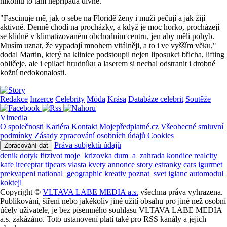
nikomu to tam nepřipadá divné.
"Fascinuje mě, jak o sebe na Floridě ženy i muži pečují a jak žijí
aktivně. Denně chodí na procházky, a když je moc horko, procházejí
se klidně v klimatizovaném obchodním centru, jen aby měli pohyb.
Musím uznat, že vypadají mnohem vitálněji, a to i ve vyšším věku,"
dodal Martin, který na klinice podstoupil nejen liposukci břicha, lifting
obličeje, ale i epilaci hrudníku a laserem si nechal odstranit i drobné
kožní nedokonalosti.
Redakce
Inzerce
Celebrity
Móda
Krása
Databáze celebrit
Soutěže
Vlmedia
O společnosti
Kariéra
Kontakt
Mojepředplatné.cz
Všeobecné smluvní
podmínky
Zásady zpracování osobních údajů
Cookies
Práva subjektů údajů
Zpracování dat
denik
dotyk
fitzivot
moje_krizovka
dum_a_zahrada
kondice
realcity
kafe
ireceptar
tipcars
vlasta
kvety
annonce
story
estranky
cars
igurmet
prekvapeni
national_geographic
kreativ
poznat_svet
iglanc
automodul
koktejl
Copyright ©
VLTAVA LABE MEDIA a.s.
všechna práva vyhrazena.
Publikování, šíření nebo jakékoliv jiné užití obsahu pro jiné než osobní
účely uživatele, je bez písemného souhlasu VLTAVA LABE MEDIA
a.s. zakázáno. Toto ustanovení platí také pro RSS kanály a jejich