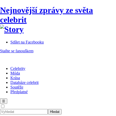
Nejnovější zprávy ze světa
celebrit
Sdílet na Facebooku
Staňte se fanouškem
Celebrity
Móda
Krása
Databáze celebrit
Soutěže
Předplatné
☰