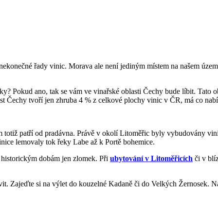
ší nekonečné řady vinic. Morava ale není jediným místem na našem územ
y? Pokud ano, tak se vám ve vinařské oblasti Čechy bude líbit. Tato obl
last Čechy tvoří jen zhruba 4 % z celkové plochy vinic v ČR, má co nabíd
m totiž patří od pradávna. Právě v okolí Litoměřic byly vybudovány vi
inice lemovaly tok řeky Labe až k Portě bohemice.
i historickým dobám jen zlomek. Při
ubytování v Litoměřicích
či v bl
ívit. Zajeďte si na výlet do kouzelné Kadaně či do Velkých Žernosek. Naj