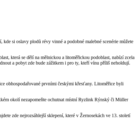
í, kde si oslavy plodů révy vinné a podobné malebné scenérie můžete
ast, která se dělí na mělnickou a litoměřickou podoblast, nabízí zcela
nout a pobyt zde bude zážitkem i pro ty, kteří vínu příliš neholdují.
nice obhospodařované prvními českými křesťany. Litoměřice byli
ízkém okolí nezapomeňte ochutnat místní Ryzlink Rýnský či Müller
dete zde nejrozsáhlejší sklepení, které v Žernosekách ve 13. století