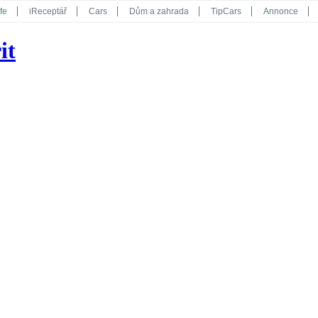
fe
iReceptář
Cars
Dům a zahrada
TipCars
Annonce
Květy
Překvapení
iGurmet
eStránky
Kreativ
iGlanc
it