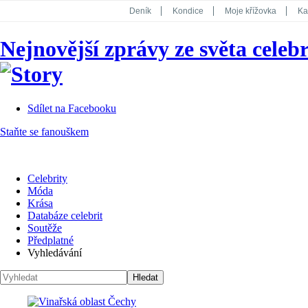
Deník
Kondice
Moje křížovka
Ka
National Geographic
Dotyk
Story
Nejnovější zprávy ze světa celebr
Koktejl
Sdílet na Facebooku
Staňte se fanouškem
Celebrity
Móda
Krása
Databáze celebrit
Soutěže
Předplatné
Vyhledávání