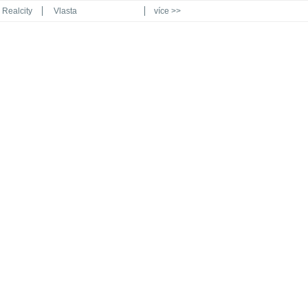
Realcity
Vlasta
více >>
Automodul.cz
Poznat svět