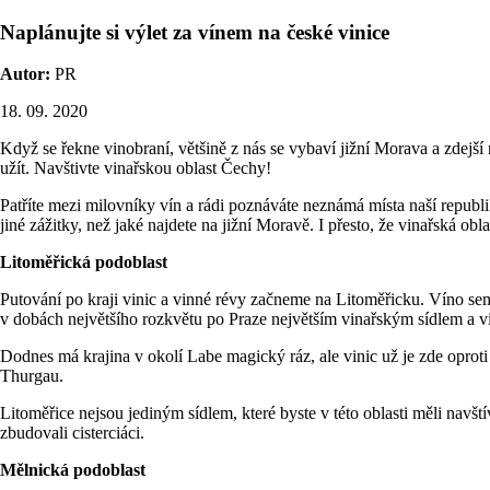
Naplánujte si výlet za vínem na české vinice
Autor:
PR
18. 09. 2020
Když se řekne vinobraní, většině z nás se vybaví jižní Morava a zdej
užít. Navštivte vinařskou oblast Čechy!
Patříte mezi milovníky vín a rádi poznáváte neznámá místa naší republik
jiné zážitky, než jaké najdete na jižní Moravě. I přesto, že vinařská ob
Litoměřická podoblast
Putování po kraji vinic a vinné révy začneme na Litoměřicku. Víno se
v dobách největšího rozkvětu po Praze největším vinařským sídlem a v
Dodnes má krajina v okolí Labe magický ráz, ale vinic už je zde oprot
Thurgau.
Litoměřice nejsou jediným sídlem, které byste v této oblasti měli navšt
zbudovali cisterciáci.
Mělnická podoblast