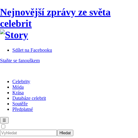
Nejnovější zprávy ze světa
celebrit
Sdílet na Facebooku
Staňte se fanouškem
Celebrity
Móda
Krása
Databáze celebrit
Soutěže
Předplatné
☰