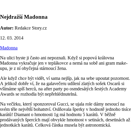
Nejdražší Madonna
Autor:
Redakce Story.cz
12. 03. 2014
Madonna
Na ulici byste ji často ani nepoznali. Když si popová královna
Madonna vykračuje jen v teplákovce a nemá na sobě ani gram make-
upu, je z ní obyčejná stárnoucí žena.
Ale když chce být vidět, ví sama nejlíp, jak na sebe upoutat pozornost.
A jelikož dobře ví, že na galavečeru udílení zlatých sošek Oscarů si
všímáme spíš herců, na after party po osmdesátých šestých Academy
Awards se rozhodla být nepřehlédnutelná.
Na večírku, který sponzoroval Gucci, se ujala role dámy nesoucí na
svém těle největší bohatství. Oslňovala šperky v hodnotě jednoho tisíce
karátů! Diamant o hmotnosti 1g má hodnotu 5 karátů. V běžně
prodávaných špercích mají obvykle hmotnost v setinách, desetinách až
jednotkách karátů. Celková částka musela být astronomická.