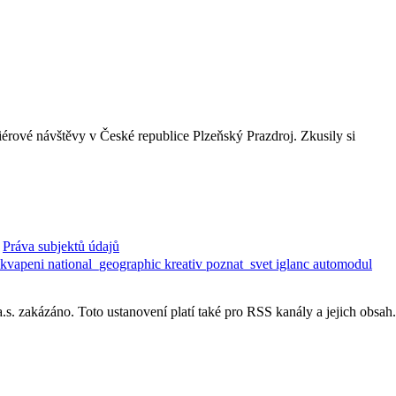
iérové návštěvy v České republice Plzeňský Prazdroj. Zkusily si
Práva subjektů údajů
ekvapeni
national_geographic
kreativ
poznat_svet
iglanc
automodul
. zakázáno. Toto ustanovení platí také pro RSS kanály a jejich obsah.