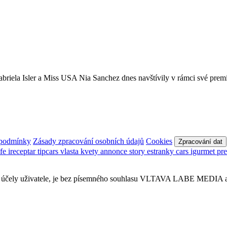
Gabriela Isler a Miss USA Nia Sanchez dnes navštívily v rámci své prem
 podmínky
Zásady zpracování osobních údajů
Cookies
Zpracování dat
afe
ireceptar
tipcars
vlasta
kvety
annonce
story
estranky
cars
igurmet
pr
obní účely uživatele, je bez písemného souhlasu VLTAVA LABE MEDIA a.s