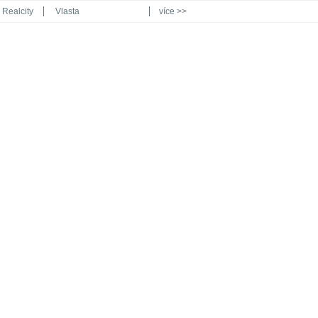
Realcity
Vlasta
více >>
Automodul.cz
Poznat svět