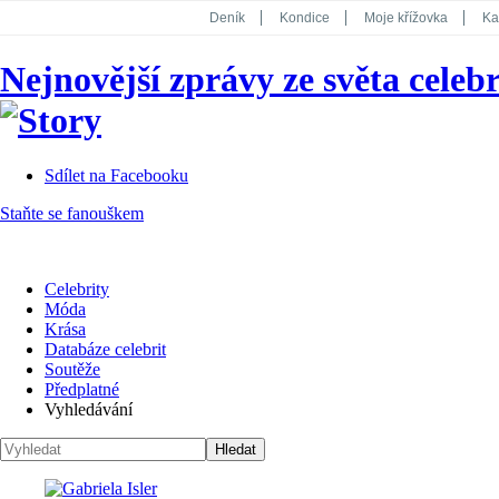
Deník
Kondice
Moje křížovka
Ka
National Geographic
Dotyk
Story
Nejnovější zprávy ze světa celebr
Koktejl
Sdílet na Facebooku
Staňte se fanouškem
Celebrity
Móda
Krása
Databáze celebrit
Soutěže
Předplatné
Vyhledávání