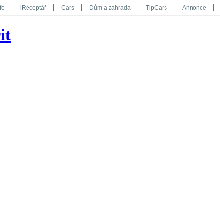
fe
iReceptář
Cars
Dům a zahrada
TipCars
Annonce
Květy
Překvapení
iGurmet
eStránky
Kreativ
iGlanc
it