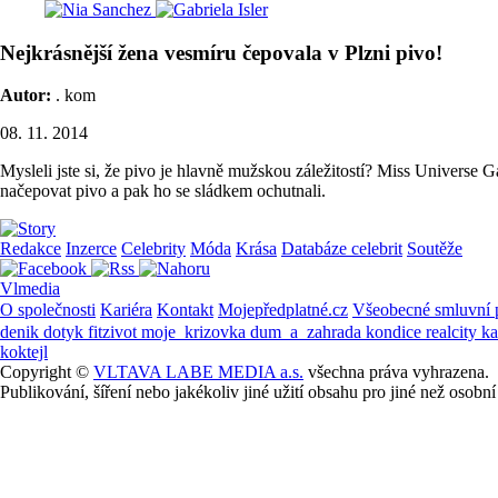
Nejkrásnější žena vesmíru čepovala v Plzni pivo!
Autor:
. kom
08. 11. 2014
Mysleli jste si, že pivo je hlavně mužskou záležitostí? Miss Universe 
načepovat pivo a pak ho se sládkem ochutnali.
Redakce
Inzerce
Celebrity
Móda
Krása
Databáze celebrit
Soutěže
Vlmedia
O společnosti
Kariéra
Kontakt
Mojepředplatné.cz
Všeobecné smluvní
denik
dotyk
fitzivot
moje_krizovka
dum_a_zahrada
kondice
realcity
k
koktejl
Copyright ©
VLTAVA LABE MEDIA a.s.
všechna práva vyhrazena.
Publikování, šíření nebo jakékoliv jiné užití obsahu pro jiné než os