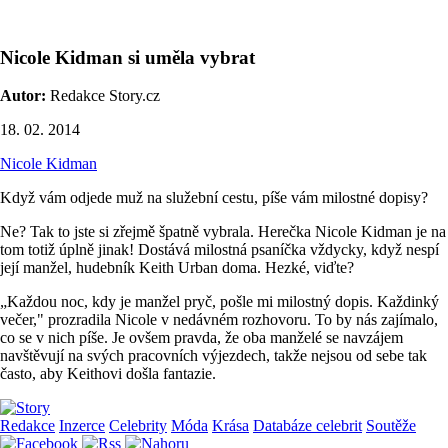
Nicole Kidman si uměla vybrat
Autor:
Redakce Story.cz
18. 02. 2014
Nicole Kidman
Když vám odjede muž na služební cestu, píše vám milostné dopisy?
Ne? Tak to jste si zřejmě špatně vybrala. Herečka Nicole Kidman je na
tom totiž úplně jinak! Dostává milostná psaníčka vždycky, když nespí
její manžel, hudebník Keith Urban doma. Hezké, viďte?
„Každou noc, kdy je manžel pryč, pošle mi milostný dopis. Každinký
večer," prozradila Nicole v nedávném rozhovoru. To by nás zajímalo,
co se v nich píše. Je ovšem pravda, že oba manželé se navzájem
navštěvují na svých pracovních výjezdech, takže nejsou od sebe tak
často, aby Keithovi došla fantazie.
Redakce
Inzerce
Celebrity
Móda
Krása
Databáze celebrit
Soutěže