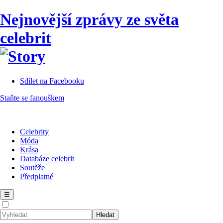
Nejnovější zprávy ze světa
celebrit
Sdílet na Facebooku
Staňte se fanouškem
Celebrity
Móda
Krása
Databáze celebrit
Soutěže
Předplatné
☰