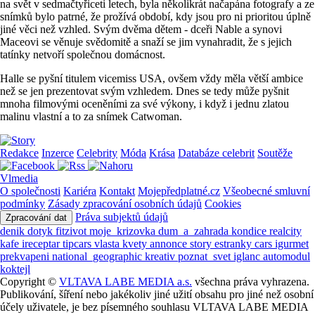
na svět v sedmačtyřiceti letech, byla několikrát načapána fotografy a ze
snímků bylo patrné, že prožívá období, kdy jsou pro ni prioritou úplně
jiné věci než vzhled. Svým dvěma dětem - dceři Nable a synovi
Maceovi se věnuje svědomitě a snaží se jim vynahradit, že s jejich
tatínky netvoří společnou domácnost.
Halle se pyšní titulem vicemiss USA, ovšem vždy měla větší ambice
než se jen prezentovat svým vzhledem. Dnes se tedy může pyšnit
mnoha filmovými oceněními za své výkony, i když i jednu zlatou
malinu vlastní a to za snímek Catwoman.
Redakce
Inzerce
Celebrity
Móda
Krása
Databáze celebrit
Soutěže
Vlmedia
O společnosti
Kariéra
Kontakt
Mojepředplatné.cz
Všeobecné smluvní
podmínky
Zásady zpracování osobních údajů
Cookies
Práva subjektů údajů
Zpracování dat
denik
dotyk
fitzivot
moje_krizovka
dum_a_zahrada
kondice
realcity
kafe
ireceptar
tipcars
vlasta
kvety
annonce
story
estranky
cars
igurmet
prekvapeni
national_geographic
kreativ
poznat_svet
iglanc
automodul
koktejl
Copyright ©
VLTAVA LABE MEDIA a.s.
všechna práva vyhrazena.
Publikování, šíření nebo jakékoliv jiné užití obsahu pro jiné než osobní
účely uživatele, je bez písemného souhlasu VLTAVA LABE MEDIA