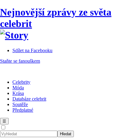
Nejnovější zprávy ze světa
celebrit
Sdílet na Facebooku
Staňte se fanouškem
Celebrity
Móda
Krása
Databáze celebrit
Soutěže
Předplatné
☰